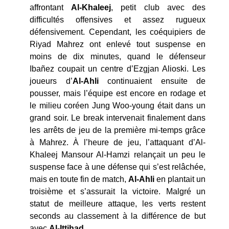
affrontant
Al-Khaleej
, petit club avec des
difficultés offensives et assez rugueux
défensivement. Cependant, les coéquipiers de
Riyad Mahrez ont enlevé tout suspense en
moins de dix minutes, quand le défenseur
Ibañez coupait un centre d’Ezgjan Alioski. Les
joueurs d’
Al-Ahli
continuaient ensuite de
pousser, mais l’équipe est encore en rodage et
le milieu coréen Jung Woo-young était dans un
grand soir. Le break intervenait finalement dans
les arrêts de jeu de la première mi-temps grâce
à Mahrez. À l’heure de jeu, l’attaquant d’Al-
Khaleej Mansour Al-Hamzi relançait un peu le
suspense face à une défense qui s’est relâchée,
mais en toute fin de match,
Al-Ahli
en plantait un
troisième et s’assurait la victoire. Malgré un
statut de meilleure attaque, les verts restent
seconds au classement à la différence de but
avec
Al-Ittihad
.