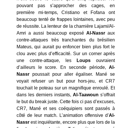
pouvant pas s’approcher des cages, en
première mi-temps, Cristiano et Fofana ont
beaucoup tenté de frappes lointaines, avec peu
de réussite. La lenteur de la charnière Lajami/Al-
Amri a aussi beaucoup exposé
Al-Nassr
aux
contre-attaques très tranchantes du brésilien
Mateus, qui aurait pu enfoncer bien plus fort le
clou avec plus d’efficacité. Sur un corner après
une contre-attaque, les
Loups
ouvraient
d’ailleurs le score. En seconde période,
Al-
Nassr
poussait pour aller égaliser. Mané se
voyait refuser un but pour hors-jeu, et CR7
touchait le poteau sur un magnifique enroulé. Et
dans les derniers instants,
Al-Taawoun
s’offrait
le but du break juste. Cette fois ci pas d’excuses,
CR7, Mané et ses coéquipiers sont passés à
côté de leur match. L’animation offensive d’
Al-
Nassr
est inquiétante, encore plus que lors de la