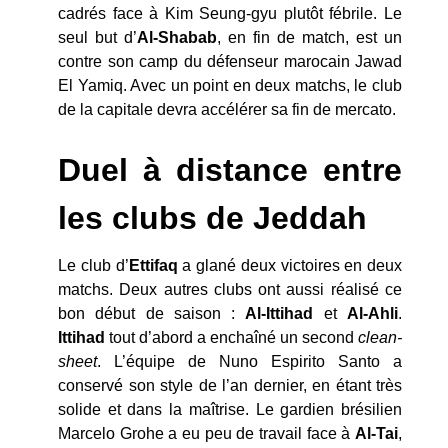
cadrés face à Kim Seung-gyu plutôt fébrile. Le
seul but d’
Al-Shabab
, en fin de match, est un
contre son camp du défenseur marocain Jawad
El Yamiq. Avec un point en deux matchs, le club
de la capitale devra accélérer sa fin de mercato.
Duel à distance entre
les clubs de Jeddah
Le club d’
Ettifaq
a glané deux victoires en deux
matchs. Deux autres clubs ont aussi réalisé ce
bon début de saison :
Al-Ittihad
et
Al-Ahli
.
Ittihad
tout d’abord a enchaîné un second
clean-
sheet
. L’équipe de Nuno Espirito Santo a
conservé son style de l’an dernier, en étant très
solide et dans la maîtrise. Le gardien brésilien
Marcelo Grohe a eu peu de travail face à
Al-Tai
,