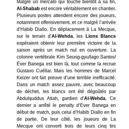
Malgré un mercato qui touche bientôt à sa fin,
Al-Shabab
est encore véritablement en chantier.
Plusieurs postes attendent encore des joueurs,
notamment offensivement, et ce malgré l’arrivée
d’Habib Diallo. En déplacement à La Mecque,
sur le terrain d’
Al-Wehda
, les
Lions Blancs
espéraient obtenir leur première victoire de la
saison après un match nul en ouverture. La
colonne vertébrale Kim Seung-gyu/Iago Santos/
Éver Banega est bien là, tout comme la recrue
Gustavo Cuéllar. Mais les hommes de Marcel
Keizer ont fait preuve d’une terrible inefficacité.
Dans un match assez pauvre, avec beaucoup
de déchet, les blancs ont été dégoûtés par
Abdulquddus Atiah, gardien d’
Al-Wehda
. Ce
dernier a arrêté le penalty d’Ever Banega en
début de match, puis celui d’Habib Diallo en fin
de partie. De leur côté, les joueurs de La
Mecque ont converti trois de leurs cinq tirs