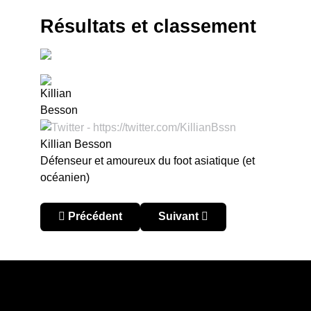
Résultats et classement
Killian Besson
Défenseur et amoureux du foot asiatique (et
océanien)
Article précédent : Arabie saoudite – SPL 2023/
Article suivant : Arabie saou
Précédent
Suivant