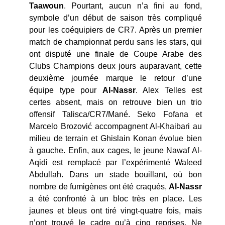
Taawoun
. Pourtant, aucun n’a fini au fond,
symbole d’un début de saison très compliqué
pour les coéquipiers de CR7. Après un premier
match de championnat perdu sans les stars, qui
ont disputé une finale de Coupe Arabe des
Clubs Champions deux jours auparavant, cette
deuxième journée marque le retour d’une
équipe type pour
Al-Nassr
. Alex Telles est
certes absent, mais on retrouve bien un trio
offensif Talisca/CR7/Mané. Seko Fofana et
Marcelo Brozović accompagnent Al-Khaibari au
milieu de terrain et Ghislain Konan évolue bien
à gauche. Enfin, aux cages, le jeune Nawaf Al-
Aqidi est remplacé par l’expérimenté Waleed
Abdullah. Dans un stade bouillant, où bon
nombre de fumigènes ont été craqués,
Al-Nassr
a été confronté à un bloc très en place. Les
jaunes et bleus ont tiré vingt-quatre fois, mais
n’ont trouvé le cadre qu’à cinq reprises. Ne