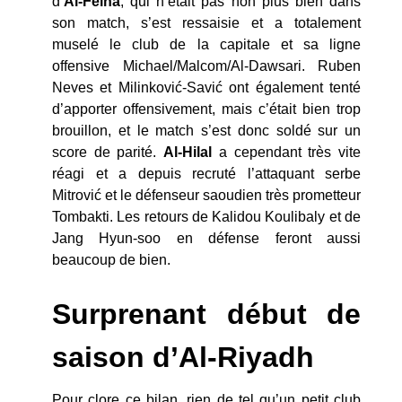
d’
Al-Feiha
, qui n’était pas non plus bien dans
son match, s’est ressaisie et a totalement
muselé le club de la capitale et sa ligne
offensive Michael/Malcom/Al-Dawsari. Ruben
Neves et Milinković-Savić ont également tenté
d’apporter offensivement, mais c’était bien trop
brouillon, et le match s’est donc soldé sur un
score de parité.
Al-Hilal
a cependant très vite
réagi et a depuis recruté l’attaquant serbe
Mitrović et le défenseur saoudien très prometteur
Tombakti. Les retours de Kalidou Koulibaly et de
Jang Hyun-soo en défense feront aussi
beaucoup de bien.
Surprenant début de
saison d’Al-Riyadh
Pour clore ce bilan, rien de tel qu’un petit club