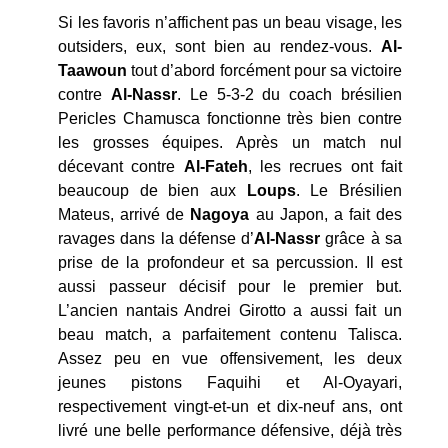
Si les favoris n’affichent pas un beau visage, les
outsiders, eux, sont bien au rendez-vous.
Al-
Taawoun
tout d’abord forcément pour sa victoire
contre
Al-Nassr
. Le 5-3-2 du coach brésilien
Pericles Chamusca fonctionne très bien contre
les grosses équipes. Après un match nul
décevant contre
Al-Fateh
, les recrues ont fait
beaucoup de bien aux
Loups
. Le Brésilien
Mateus, arrivé de
Nagoya
au Japon, a fait des
ravages dans la défense d’
Al-Nassr
grâce à sa
prise de la profondeur et sa percussion. Il est
aussi passeur décisif pour le premier but.
L’ancien nantais Andrei Girotto a aussi fait un
beau match, a parfaitement contenu Talisca.
Assez peu en vue offensivement, les deux
jeunes pistons Faquihi et Al-Oyayari,
respectivement vingt-et-un et dix-neuf ans, ont
livré une belle performance défensive, déjà très