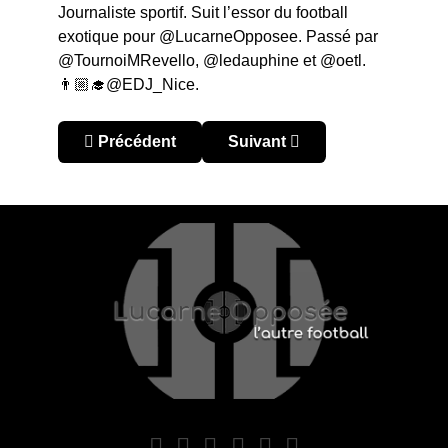
Journaliste sportif. Suit l’essor du football
exotique pour @LucarneOpposee. Passé par
@TournoiMRevello, @ledauphine et @oetl.
👨🏼‍🎓@EDJ_Nice.
Article précédent : Coupe d’Asie 2019 : Félix Sán
Article suivant : Coupe d’Asi
Précédent
Suivant