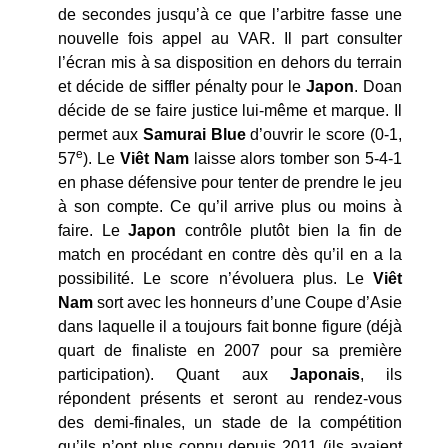
de secondes jusqu’à ce que l’arbitre fasse une
nouvelle fois appel au VAR. Il part consulter
l’écran mis à sa disposition en dehors du terrain
et décide de siffler pénalty pour le
Japon
. Doan
décide de se faire justice lui-même et marque. Il
permet aux
Samurai Blue
d’ouvrir le score (0-1,
e
57
). Le
Viêt Nam
laisse alors tomber son 5-4-1
en phase défensive pour tenter de prendre le jeu
à son compte. Ce qu’il arrive plus ou moins à
faire. Le
Japon
contrôle plutôt bien la fin de
match en procédant en contre dès qu’il en a la
possibilité. Le score n’évoluera plus. Le
Viêt
Nam
sort avec les honneurs d’une Coupe d’Asie
dans laquelle il a toujours fait bonne figure (déjà
quart de finaliste en 2007 pour sa première
participation). Quant aux
Japonais
, ils
répondent présents et seront au rendez-vous
des demi-finales, un stade de la compétition
qu’ils n’ont plus connu depuis 2011 (ils avaient