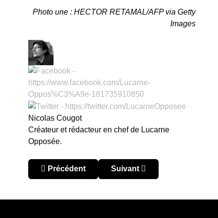
Photo une : HECTOR RETAMAL/AFP via Getty
Images
Nicolas Cougot
Créateur et rédacteur en chef de Lucarne
Opposée.
Article précédent : Coupe d’Asie 2023 : dans l’hi
Article suivant : Coupe d’Asi
Précédent
Suivant