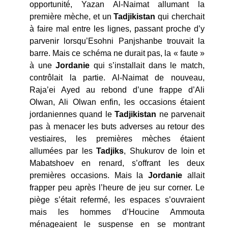
opportunité, Yazan Al-Naimat allumant la
première mèche, et un
Tadjikistan
qui cherchait
à faire mal entre les lignes, passant proche d’y
parvenir lorsqu’Esohni Panjshanbe trouvait la
barre. Mais ce schéma ne durait pas, la « faute »
à une
Jordanie
qui s’installait dans le match,
contrôlait la partie. Al-Naimat de nouveau,
Raja’ei Ayed au rebond d’une frappe d’Ali
Olwan, Ali Olwan enfin, les occasions étaient
jordaniennes quand le
Tadjikistan
ne parvenait
pas à menacer les buts adverses au retour des
vestiaires, les premières mèches étaient
allumées par les
Tadjiks
, Shukurov de loin et
Mabatshoev en renard, s’offrant les deux
premières occasions. Mais la
Jordanie
allait
frapper peu après l’heure de jeu sur corner. Le
piège s’était refermé, les espaces s’ouvraient
mais les hommes d’Houcine Ammouta
ménageaient le suspense en se montrant