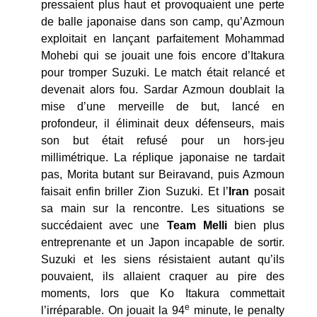
pressaient plus haut et provoquaient une perte
de balle japonaise dans son camp, qu’Azmoun
exploitait en lançant parfaitement Mohammad
Mohebi qui se jouait une fois encore d’Itakura
pour tromper Suzuki. Le match était relancé et
devenait alors fou. Sardar Azmoun doublait la
mise d’une merveille de but, lancé en
profondeur, il éliminait deux défenseurs, mais
son but était refusé pour un hors-jeu
millimétrique. La réplique japonaise ne tardait
pas, Morita butant sur Beiravand, puis Azmoun
faisait enfin briller Zion Suzuki. Et l’
Iran
posait
sa main sur la rencontre. Les situations se
succédaient avec une
Team Melli
bien plus
entreprenante et un Japon incapable de sortir.
Suzuki et les siens résistaient autant qu’ils
pouvaient, ils allaient craquer au pire des
moments, lors que Ko Itakura commettait
e
l’irréparable. On jouait la 94
minute, le penalty