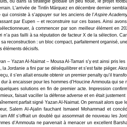
its, ou dans la stratégie globale un peu floue, le projet footba
terrain. L’arrivée de Tintín Márquez en décembre dernier semblai
le qui consiste à s’appuyer sur les anciens de l’
Aspire Academ
ssant par Eupen – et reconstruire sur ces bases. Ainsi avons
 sélectionneuer, à commencer par son meilleur élément en 2024
ri n’a pas failli à sa réputation de facteur X de la sélection. Ca
sa reconstruction : un bloc compact, parfaitement organisé, une
s éléments décisifs.
lwan – Yazan Al-Naimat – Mousa Al-Tamari s’y est ainsi pris les
la Jordanie a fini par se déséquilibrer et s’est faite piéger. Ak
eçu, il s’en allait ensuite obtenir un premier penalty qu’il trans
ait dur à encaisser pour les hommes d’Houcine Ammouta qui se 
 quelques solutions en fin de premier acte. Impression confi
 mieux, faisait vaciller la défense adverse et en était justem
înement parfait signé Yazan Al-Naimat. On pensait alors que le pl
reur, Salem Al-Ajalin fauchant Ismaeel Mohammad et concé
ram Afif s’offrait un doublé qui assommait de nouveau les Jor
ommes d’Ammouta ne parvenait à menacer un excellent Barsham. 