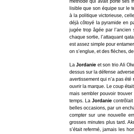
méthode qui avait porté ses fru
lisible que son équipe sur le 
à la politique victorieuse, cel
déjà côtoyé la pyramide en pa
jugée trop âgée par l’ancien
chaque sortie, l’attaquant qata
est assez simple pour entamer 
on s’englue, et des flèches, de
La
Jordanie
et son trio Ali O
dessus sur la défense adverse, 
avertissement qui n’a pas été r
ouvrir la marque. Le coup ét
mais sembler pouvoir trouver
temps. La
Jordanie
contrôlait
belles occasions, par un encha
compter sur une nouvelle er
grosses minutes plus tard. Ak
s’était refermé, jamais les h