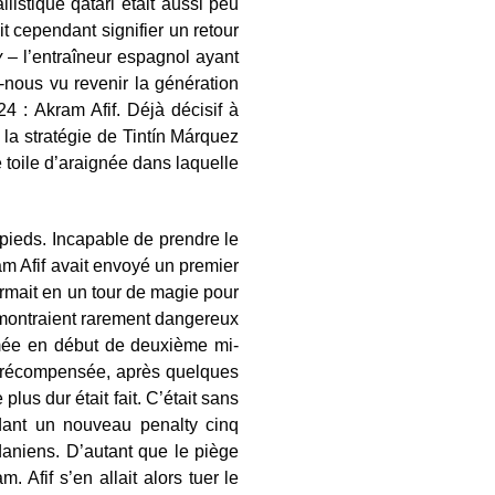
llistique qatari était aussi peu
t cependant signifier un retour
y
– l’entraîneur espagnol ayant
-nous vu revenir la génération
 : Akram Afif. Déjà décisif à
r la stratégie de Tintín Márquez
 toile d’araignée dans laquelle
 pieds. Incapable de prendre le
ram Afif avait envoyé un premier
formait en un tour de magie pour
montraient rarement dangereux
rmée en début de deuxième mi-
ent récompensée, après quelques
us dur était fait. C’était sans
dant un nouveau penalty cinq
daniens. D’autant que le piège
Afif s’en allait alors tuer le