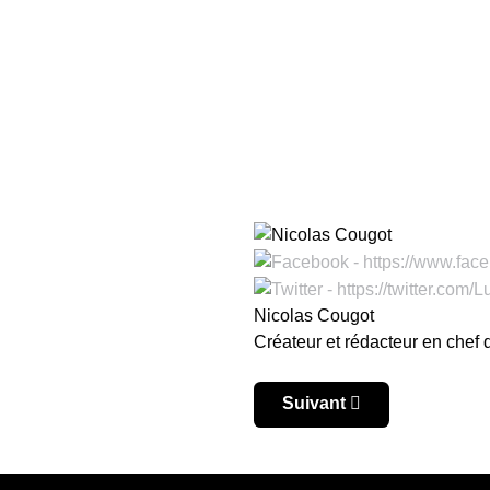
Nicolas Cougot
Créateur et rédacteur en chef
Article suivant : Coupe 
Suivant