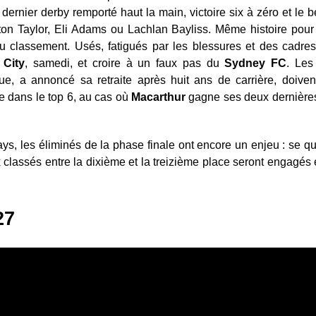
ernier derby remporté haut la main, victoire six à zéro et le b
on Taylor, Eli Adams ou Lachlan Bayliss. Même histoire pour
au classement. Usés, fatigués par les blessures et des cadres 
e
City
, samedi, et croire à un faux pas du
Sydney FC
. Les
que, a annoncé sa retraite après huit ans de carrière, doiven
 dans le top 6, au cas où
Macarthur
gagne ses deux dernières
ays, les éliminés de la phase finale ont encore un enjeu : se qu
x classés entre la dixième et la treizième place seront engagés e
27