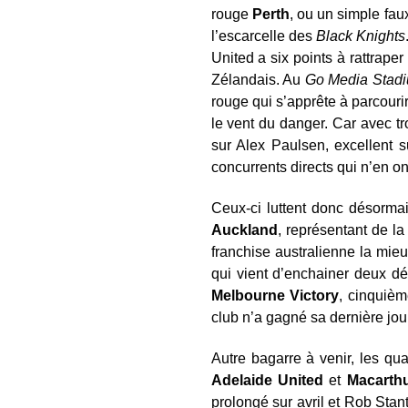
rouge
Perth
, ou un simple fa
l’escarcelle des
Black Knights
United a six points à rattrape
Zélandais. Au
Go Media Stad
rouge qui s’apprête à parcourir
le vent du danger. Car avec tr
sur Alex Paulsen, excellent s
concurrents directs qui n’en ont
Ceux-ci luttent donc désorma
Auckland
, représentant de la
franchise australienne la mie
qui vient d’enchainer deux dé
Melbourne Victory
, cinquièm
club n’a gagné sa dernière jou
Autre bagarre à venir, les qu
Adelaide
United
et
Macarth
prolongé sur avril et Rob Stant