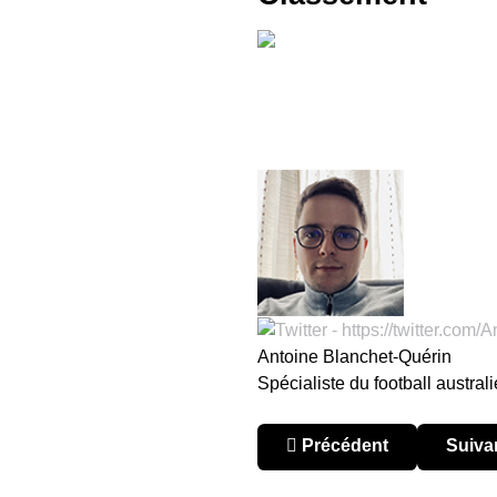
Antoine Blanchet-Quérin
Spécialiste du football austr
Article précédent : Auckla
Articl
Précédent
Suiva