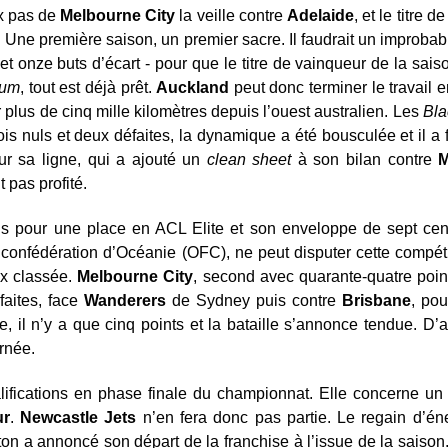
ux pas de
Melbourne City
la veille contre
Adelaide
, et le titre
. Une première saison, un premier sacre. Il faudrait un improb
r et onze buts d’écart - pour que le titre de vainqueur de la sa
ium
, tout est déjà prêt.
Auckland
peut donc terminer le travail e
 plus de cinq mille kilomètres depuis l’ouest australien. Les
Bla
ois nuls et deux défaites, la dynamique a été bousculée et il a f
ur sa ligne, qui a ajouté un
clean sheet
à son bilan contre
M
 pas profité.
is pour une place en ACL Elite et son enveloppe de sept cent
 confédération d’Océanie (OFC), ne peut disputer cette compéti
ux classée.
Melbourne City
, second avec quarante-quatre poi
faites, face
Wanderers
de Sydney puis contre
Brisbane
, pou
e, il n’y a que cinq points et la bataille s’annonce tendue. 
rnée.
alifications en phase finale du championnat. Elle concerne un
ur
.
Newcastle Jets
n’en fera donc pas partie. Le regain d’én
on a annoncé son départ de la franchise à l’issue de la saison. 