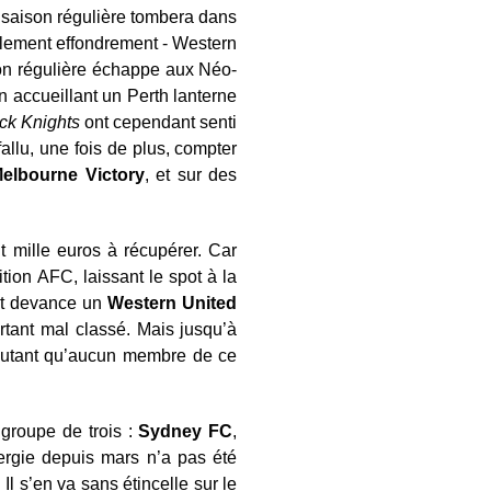
 de saison régulière tombera dans
ablement effondrement - Western
ison régulière échappe aux Néo-
n accueillant un Perth lanterne
ck Knights
ont cependant senti
allu, une fois de plus, compter
elbourne Victory
, et sur des
 mille euros à récupérer. Car
tion AFC, laissant le spot à la
nt devance un
Western United
rtant mal classé. Mais jusqu’à
D’autant qu’aucun membre de ce
 groupe de trois :
Sydney FC
,
ergie depuis mars n’a pas été
Il s’en va sans étincelle sur le