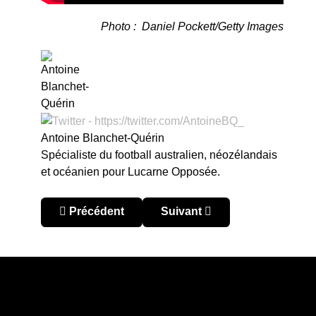
Photo : Daniel Pockett/Getty Images
Antoine Blanchet-Quérin
Spécialiste du football australien, néozélandais
et océanien pour Lucarne Opposée.
Article précédent : Australie – A-League 2026 : l
Article suivant : Australie 
Précédent
Suivant