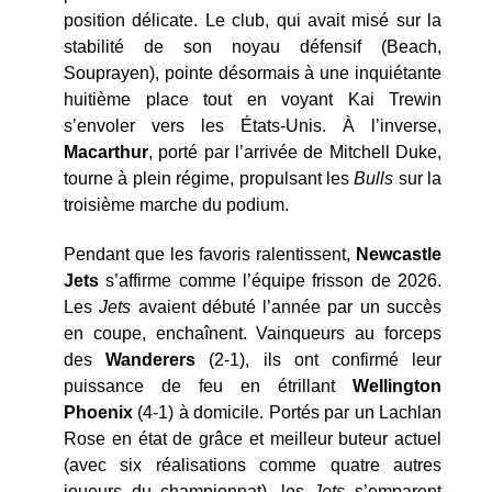
position délicate. Le club, qui avait misé sur la
stabilité de son noyau défensif (Beach,
Souprayen), pointe désormais à une inquiétante
huitième place tout en voyant Kai Trewin
s’envoler vers les États-Unis. À l’inverse,
Macarthur
, porté par l’arrivée de Mitchell Duke,
tourne à plein régime, propulsant les
Bulls
sur la
troisième marche du podium.
Pendant que les favoris ralentissent,
Newcastle
Jets
s’affirme comme l’équipe frisson de 2026.
Les
Jets
avaient débuté l’année par un succès
en coupe, enchaînent. Vainqueurs au forceps
des
Wanderers
(2-1), ils ont confirmé leur
puissance de feu en étrillant
Wellington
Phoenix
(4-1) à domicile. Portés par un Lachlan
Rose en état de grâce et meilleur buteur actuel
(avec six réalisations comme quatre autres
joueurs du championnat), les
Jets
s’emparent