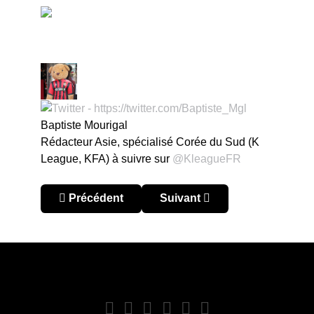
Baptiste Mourigal
Rédacteur Asie, spécialisé Corée du Sud (K
League, KFA) à suivre sur
@KleagueFR
Article précédent : Corée du Sud – K League 2024
Article suivant : Corée du Su
Précédent
Suivant