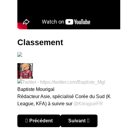
Classement
Baptiste Mourigal
Rédacteur Asie, spécialisé Corée du Sud (K
League, KFA) à suivre sur
@KleagueFR
Article précédent : Corée du Sud – K League 2024
Article suivant : Corée du Su
Précédent
Suivant