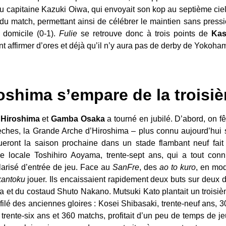
 capitaine Kazuki Oiwa, qui envoyait son kop au septième ciel
ul du match, permettant ainsi de célébrer le maintien sans press
 domicile (0-1).
Fulie
se retrouve donc à trois points de
Kas
ant affirmer d’ores et déjà qu’il n’y aura pas de derby de Yokoha
oshima s’empare de la troisi
 Hiroshima
et
Gamba Osaka
a tourné en jubilé. D’abord, on f
 Flèches, la Grande Arche d’Hiroshima – plus connu aujourd’hu
ueront la saison prochaine dans un stade flambant neuf fait 
 locale Toshihiro Aoyama, trente-sept ans, qui a tout con
ularisé d’entrée de jeu. Face au
SanFre
, des
ao to kuro
,
en
mod
kantoku
jouer. Ils encaissaient rapidement deux buts sur deux
ta et du costaud Shuto Nakano. Mutsuki Kato plantait un trois
éfilé des anciennes gloires : Kosei Shibasaki, trente-neuf ans, 
rente-six ans et 360 matchs, profitait d’un peu de temps de jeu