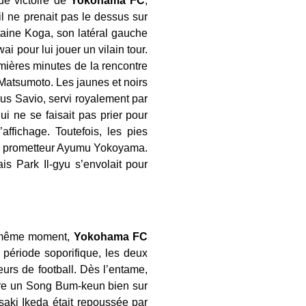
de victoire de
Yokohama FC
,
il ne prenait pas le dessus sur
taine Koga, son latéral gauche
i pour lui jouer un vilain tour.
remières minutes de la rencontre
Matsumoto. Les jaunes et noirs
eus Savio, servi royalement par
i ne se faisait pas prier pour
ffichage. Toutefois, les pies
du prometteur Ayumu Yokoyama.
is Park Il-gyu s’envolait pour
au même moment,
Yokohama FC
 période soporifique, les deux
urs de football. Dès l’entame,
ttre un Song Bum-keun bien sur
asaki Ikeda était repoussée par