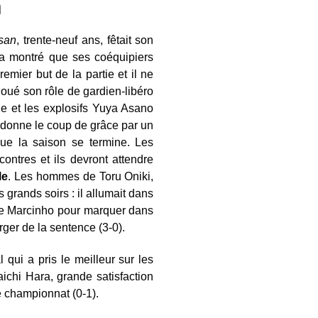
n
isan
, trente-neuf ans, fêtait son
l a montré que ses coéquipiers
remier but de la partie et il ne
a joué son rôle de gardien-libéro
de et les explosifs Yuya Asano
 donne le coup de grâce par un
que la saison se termine. Les
contres et ils devront attendre
le
. Les hommes de Toru Oniki,
grands soirs : il allumait dans
 de Marcinho pour marquer dans
rger de la sentence (3-0).
l qui a pris le meilleur sur les
ichi Hara, grande satisfaction
e championnat (0-1).