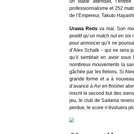
un stade attendait, l’entré
professionnalisme et 252 mat
de l’Empereur, Takuto Hayashi p
Urawa Reds
va mal. Son mois
positif qu’un match nul en six
pour annoncer qu’il ne poursui
d’Alex Schalk – qui ne sera p
qu’il semblait en avoir sous
nombreux mouvements la saiso
gâchée par les frelons. Si Al
grande forme et a à nouveau 
d’avance à
Avi
en
finisher
alor
inscrit le second but des sie
jeu, le club de Saitama revena
perdue, le score n’évoluera plu