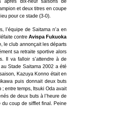
ns après dix-neuf saisons de
hampion et deux titres en coupe
ieu pour ce stade (3-0).
s, l’équipe de Saitama n’a en
défaite contre
Avispa Fukuoka
, le club annonçait les départs
ent sa retraite sportive alors
Il va falloir s’attendre à de
n au Stade Saitama 2002 a été
 saison, Kazuya Konno était en
hikawa puis donnait deux buts
; entre temps, Itsuki Oda avait
enés de deux buts à l’heure de
du coup de sifflet final. Peine