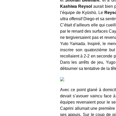
et
Shonan Bellmare
, et à d
Kashiwa Reysol
aurait bien 
l’équipe de Kyūshū. Le
Reyso
ultra offensif Diego et sa sent
C’était d’ailleurs elle qui cue
par le renard des surfaces Ca
ne tergiversaient pas et reven
Yuto Yamada. Inspiré, le mene
inscrire son quatorzième but
recollaient à 2-2 en seconde
Dans les arrêts de jeu, Yugo 
détourner sa tentative de la têt
Avec ce point glané à domicil
devait s’avouer vaincu face à
équipes revenaient pour le se
Caprini allumait une première
ses appuis. Sur le coup de pie