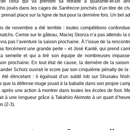
e de celui qui va prendre sa retraite à quarante-et-un a
chs joués dans les cages de
Sanfrecce
jonchés d’un titre de c
renait place sur la ligne de but pour la dernière fois. Un bel ad
 de novembre a été terrible : toutes compétitions confondue
 matchs. Cerise sur le gâteau, Maciej Skorza n’a pas attendu la 
vra pas l’aventure la saison prochaine. À l’issue de la rencontre
as forcément une grande perte – et José Kanté, qui prend carrém
 la semelle et qui a tiré son équipe de nombreuses impasses. 
n prochaine. En tout état de cause, la dernière de la saiso
exander Scholz ouvrait le score par son cinquième pénalty de la
été étincelant : il égalisait d’un subtil lob sur Shusaku Nis
s que la défense rouge jouait à la baballe dans son propre camp 
ns après une action à montrer dans toutes les écoles de foot. M
it à une longueur grâce à Takahiro Akimoto à un quart d’heure 
s (2-3).