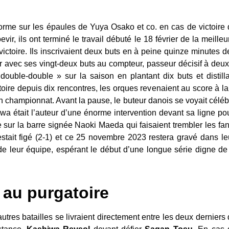
orme sur les épaules de Yuya Osako et co. en cas de victoire
vir, ils ont terminé le travail débuté le 18 février de la meill
 victoire. Ils inscrivaient deux buts en à peine quinze minutes
er avec ses vingt-deux buts au compteur, passeur décisif à deu
 double-double » sur la saison en plantant dix buts et distill
oire depuis dix rencontres, les orques revenaient au score à l
n championnat. Avant la pause, le buteur danois se voyait célé
a était l’auteur d’une énorme intervention devant sa ligne pou
sur la barre signée Naoki Maeda qui faisaient trembler les fa
estait figé (2-1) et ce 25 novembre 2023 restera gravé dans 
de leur équipe, espérant le début d’une longue série digne de s
au purgatoire
tres batailles se livraient directement entre les deux dernier