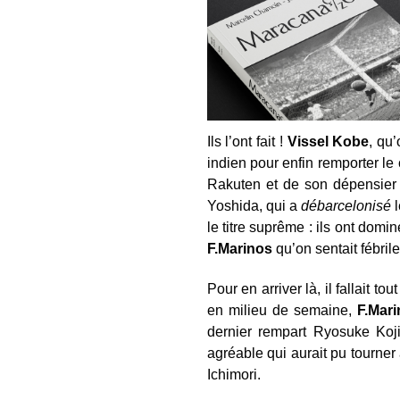
Ils l’ont fait !
Vissel Kobe
, qu
indien pour enfin remporter le
Rakuten et de son dépensier 
Yoshida, qui a
débarcelonisé
l
le titre suprême : ils ont dom
F.Marinos
qu’on sentait fébril
Pour en arriver là, il fallait
en milieu de semaine,
F.Mar
dernier rempart Ryosuke Koj
agréable qui aurait pu tourner
Ichimori.