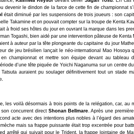
istance,
Kashiwa Reysol
devant défier
Sagan Tosu
. En cas 
pu devenir le dindon de la farce de cette fin de championnat s’
l
était diminué par les suspensions de trois joueurs : son capi
inelle Takamine et on pouvait compter sur la troupe de Kenta Kawa
illait à froid ses hôtes du jour en ouvrant la marque dans les p
yman Togashi, bien aidé par une intervention pâteuse de Kenta 
aient à auteur par la tête plongeante du capitaine du jour Math
ur de jeu brésilien lançait le néo-international Mao Hosoya qu
 en championnat et mettre son équipe devant au tableau d’a
 période d’une tête piquée de Yoichi Naganuma sur un centre 
Tatsuta auraient pu soulager définitivement tout un stade ma
e.
e, les voilà désormais à trois points de la relégation, car, 
 son concurrent direct
Shonan Bellmare
. Après une première
cond acte avec des intentions plus nobles à l’égard des amate
 mèche mais sa frappe puissante était trop excentrée pour ba
d arrêté qui suivait pour le Trident, la frappe lointaine de M