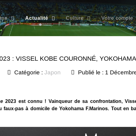
ine
Actualité
Culture
Votre compte
2023 : VISSEL KOBE COURONNÉ, YOKOHAM
Catégorie :
Japon
Publié le : 1 Décembr
ue
2023 est connu ! Vainqueur de sa confrontation, Viss
u faux-pas à domicile de Yokohama F.Marinos. Tout en bas