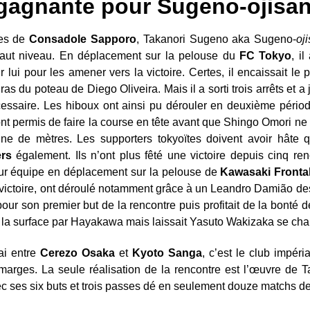
 gagnante pour Sugeno-ojisa
ges de
Consadole Sapporo
, Takanori Sugeno aka Sugeno-
oj
haut niveau. En déplacement sur la pelouse du
FC Tokyo
, i
lui pour les amener vers la victoire. Certes, il encaissait le p
 ras du poteau de Diego Oliveira. Mais il a sorti trois arrêts et 
écessaire. Les hiboux ont ainsi pu dérouler en deuxième pério
nt permis de faire la course en tête avant que Shingo Omori ne
ine de mètres. Les supporters tokyoïtes doivent avoir hâte 
ers
également. Ils n’ont plus fêté une victoire depuis cinq ren
leur équipe en déplacement sur la pelouse de
Kawasaki Fronta
 victoire, ont déroulé notamment grâce à un Leandro Damião des 
ur son premier but de la rencontre puis profitait de la bonté
ans la surface par Hayakawa mais laissait Yasuto Wakizaka se cha
ai entre
Cerezo Osaka
et
Kyoto Sanga
, c’est le club impéria
marges. La seule réalisation de la rencontre est l’œuvre de Ta
ec ses six buts et trois passes dé en seulement douze matchs d