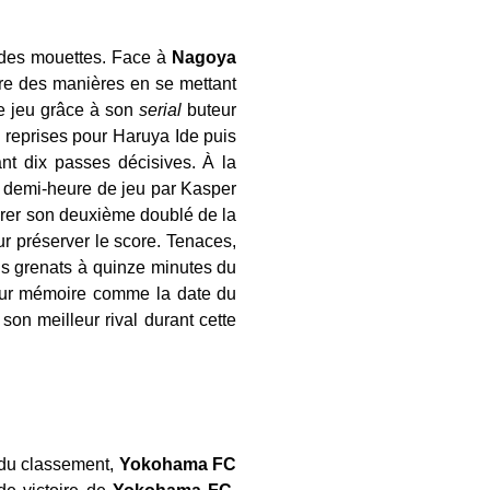
 des mouettes. Face à
Nagoya
eure des manières en se mettant
 de jeu grâce à son
serial
buteur
x reprises pour Haruya Ide puis
ant dix passes décisives. À la
a demi-heure de jeu par Kasper
brer son deuxième doublé de la
r préserver le score. Tenaces,
ns grenats à quinze minutes du
leur mémoire comme la date du
on meilleur rival durant cette
s du classement,
Yokohama FC