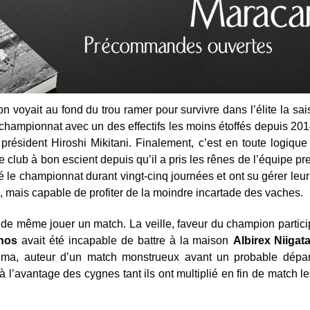
’on voyait au fond du trou ramer pour survivre dans l’élite la sa
 championnat avec un des effectifs les moins étoffés depuis 20
président Hiroshi Mikitani. Finalement, c’est en toute logiq
e club à bon escient depuis qu’il a pris les rênes de l’équipe p
iné le championnat durant vingt-cinq journées et ont su gérer l
e, mais capable de profiter de la moindre incartade des vaches.
 tout de même jouer un match. La veille, faveur du champion parti
inos
avait été incapable de battre à la maison
Albirex Niigat
ima, auteur d’un match monstrueux avant un probable départ
 à l’avantage des cygnes tant ils ont multiplié en fin de match 