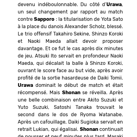
devenu indéboulonnable. Du côté d’
Urawa
,
un seul changement par rapport au match
contre
Sapporo
: la titularisation de Yota Sato
à la place du danois Alexander Scholz, blessé.
Le trio offensif Takahiro Sekine, Shinzo Koroki
et Naoki Maeda allait devoir proposer
davantage. Et ce fut le cas après dix minutes
de jeu. Atsuki Ito servait en profondeur Naoki
Maeda, qui décalait la balle à Shinzo Koroki,
ouvrant le score face au but vide, après avoir
profité de la sortie hasardeuse de Daiki Tomii.
Urawa
dominait le début de match et était
récompensé. Mais
Shonan
se réveilla. Après
une belle combinaison entre Akito Suzuki et
Yuto Suzuki, Satoshi Tanaka trouvait le
second dans le dos de Ryoma Watanabe.
Après un cafouillage, Daiki Sugioka servait en
retrait Lukian, qui égalisai.
Shonan
continuait
de pousser et neuf minutes plus tard, Masaki