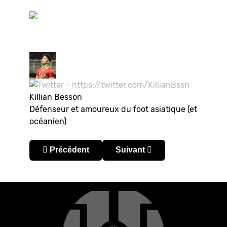
Killian Besson
Défenseur et amoureux du foot asiatique (et
océanien)
Article précédent : Japon – J.League 2024 : Un 
Article suivant : Japon – J.
Précédent
Suivant