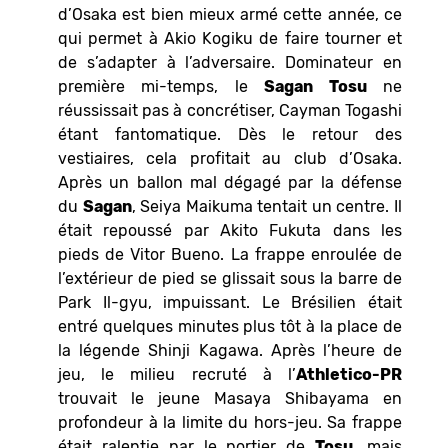
d’Osaka est bien mieux armé cette année, ce
qui permet à Akio Kogiku de faire tourner et
de s’adapter à l’adversaire. Dominateur en
première mi-temps, le
Sagan Tosu
ne
réussissait pas à concrétiser, Cayman Togashi
étant fantomatique. Dès le retour des
vestiaires, cela profitait au club d’Osaka.
Après un ballon mal dégagé par la défense
du
Sagan
, Seiya Maikuma tentait un centre. Il
était repoussé par Akito Fukuta dans les
pieds de Vitor Bueno. La frappe enroulée de
l’extérieur de pied se glissait sous la barre de
Park Il-gyu, impuissant. Le Brésilien était
entré quelques minutes plus tôt à la place de
la légende Shinji Kagawa. Après l’heure de
jeu, le milieu recruté à l’
Athletico-PR
trouvait le jeune Masaya Shibayama en
profondeur à la limite du hors-jeu. Sa frappe
était ralentie par le portier de
Tosu
, mais