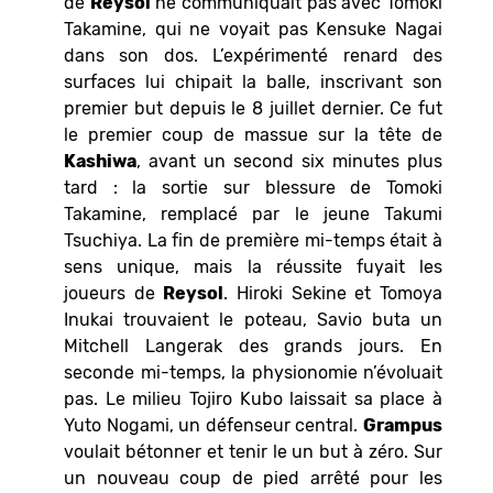
de
Reysol
ne communiquait pas avec Tomoki
Takamine, qui ne voyait pas Kensuke Nagai
dans son dos. L’expérimenté renard des
surfaces lui chipait la balle, inscrivant son
premier but depuis le 8 juillet dernier. Ce fut
le premier coup de massue sur la tête de
Kashiwa
, avant un second six minutes plus
tard : la sortie sur blessure de Tomoki
Takamine, remplacé par le jeune Takumi
Tsuchiya. La fin de première mi-temps était à
sens unique, mais la réussite fuyait les
joueurs de
Reysol
. Hiroki Sekine et Tomoya
Inukai trouvaient le poteau, Savio buta un
Mitchell Langerak des grands jours. En
seconde mi-temps, la physionomie n’évoluait
pas. Le milieu Tojiro Kubo laissait sa place à
Yuto Nogami, un défenseur central.
Grampus
voulait bétonner et tenir le un but à zéro. Sur
un nouveau coup de pied arrêté pour les