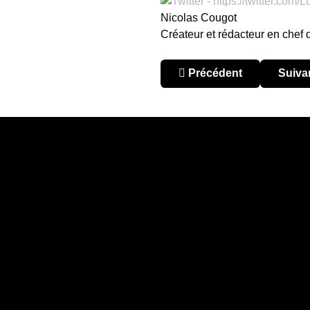
Nicolas Cougot
Créateur et rédacteur en chef
Article précédent : CAN :
Articl
Précédent
Suiva