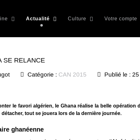
ine
Actualité
Culture
Votre compte
A SE RELANCE
ugot
Catégorie :
CAN 2015
Publié le : 2
nter le favori algérien, le Ghana réalise la belle opératio
détacher, tout se jouera lors de la dernière journée.
faire ghanéenne