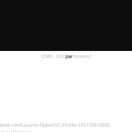
CMR - GUI
par
motoro2