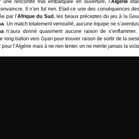
er une rencontre mal embarquée en ouverture, l’
Algérie
étai
 convaincre. Il n’en fut rien. Etait-ce une des conséquences 
e par l’
Afrique du Sud
, les beaux préceptes du jeu à la Gour
na
. Un match totalement verrouillé, aucune équipe ne s’aventur
na
n’aura donné quasiment aucune raison de s’enflammer. Il
 long ballon vers Gyan pour trouver raison de sortir de la sies
 pour l’Algérie mais à ne rien tenter, on ne mérite jamais la victo