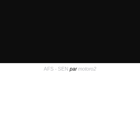
AFS - SEN
par
motoro2