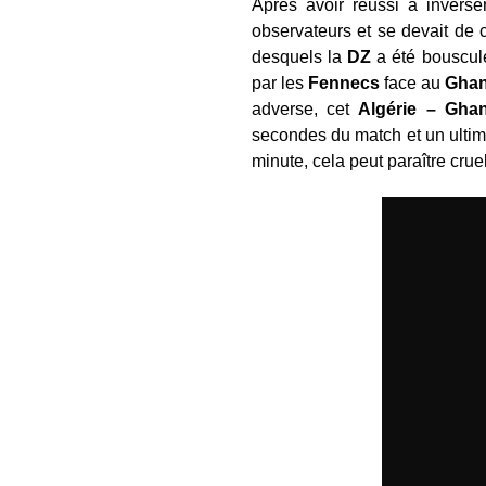
Après avoir réussi à invers
observateurs et se devait de
desquels la
DZ
a été bousculé
par les
Fennecs
face au
Gha
adverse, cet
Algérie – Gha
secondes du match et un ultime
minute, cela peut paraître cruel