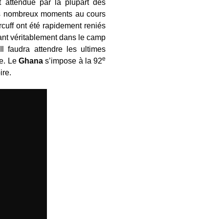
t attendue par la plupart des
des nombreux moments au cours
cuff ont été rapidement reniés
ant véritablement dans le camp
 faudra attendre les ultimes
e
te. Le
Ghana
s’impose à la 92
ire.