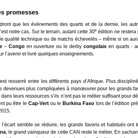
les promesses
ndront que les évènements des quarts et de la demie, les autr
e
’est notre cas. Sur le terrain, autant cette 30
édition ne restera
de qualité technique ou de matchs échevelés – même si on a
le
–
Congo
en ouverture ou le derby
congolais
en quarts - au
r l’avenir et livré quelques enseignements.
s’est resserré entre les différents pays d’Afrique. Plus discipli
is devenues plus compliquées à manœuvrer pour les grands favo
t dans leurs ressources s’ils n’ont pas le métier suffisant pour dé
nt pu être le
Cap-Vert
ou le
Burkina Faso
lors de l’édition pr
2015.
l’écart semble se réduire, les grands favoris et habitués ont
na
, le grand vainqueur de cette CAN reste le métier. En sachan