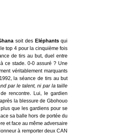
Ghana
soit des
Eléphants
qui
le top 4 pour la cinquième fois
nce de tirs au but, duel entre
s à ce stade. 0-0 assuré ? Une
oment véritablement marquants
1992, la séance de tirs au but
d par le talent, ni par la taille
e rencontre. Lui, le gardien
e après la blessure de Gbohouo
te plus que les gardiens pour se
lace sa balle hors de portée du
re et face au même adversaire
ctionneur à remporter deux CAN