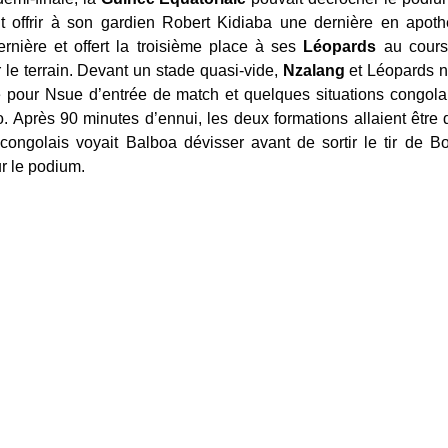
t offrir à son gardien Robert Kidiaba une dernière en apothé
rnière et offert la troisième place à ses
Léopards
au cours 
 le terrain. Devant un stade quasi-vide,
Nzalang
et Léopards n
té pour Nsue d’entrée de match et quelques situations congol
o. Après 90 minutes d’ennui, les deux formations allaient être 
congolais voyait Balboa dévisser avant de sortir le tir de B
r le podium.