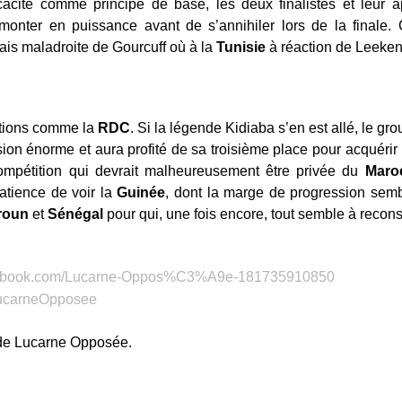
icacité comme principe de base, les deux finalistes et leur
monter en puissance avant de s’annihiler lors de la finale. 
is maladroite de Gourcuff où à la
Tunisie
à réaction de Leeken
lations comme la
RDC
. Si la légende Kidiaba s’en est allé, le g
on énorme et aura profité de sa troisième place pour acquérir u
ompétition qui devrait malheureusement être privée du
Maro
atience de voir la
Guinée
, dont la marge de progression semb
roun
et
Sénégal
pour qui, une fois encore, tout semble à reconst
 de Lucarne Opposée.
joie volée