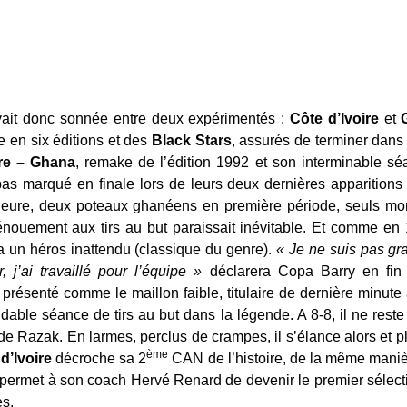
avait donc sonnée entre deux expérimentés :
Côte d’Ivoire
et
le en six éditions et des
Black Stars
, assurés de terminer dans 
ire – Ghana
, remake de l’édition 1992 et son interminable séa
 pas marqué en finale lors de leurs deux dernières apparition
heure, deux poteaux ghanéens en première période, seuls m
énouement aux tirs au but paraissait inévitable. Et comme en 
ra un héros inattendu (classique du genre).
« Je ne suis pas gran
 j’ai travaillé pour l’équipe »
déclarera Copa Barry en fin d
t présenté comme le maillon faible, titulaire de dernière minut
rmidable séance de tirs au but dans la légende. A 8-8, il ne res
r de Razak. En larmes, perclus de crampes, il s’élance alors et p
ème
d’Ivoire
décroche sa 2
CAN de l’histoire, de la même maniè
et permet à son coach Hervé Renard de devenir le premier séle
es.