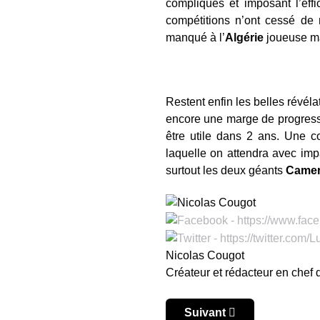
compliqués et imposant l’eff
compétitions n’ont cessé de 
manqué à l’
Algérie
joueuse ma
Restent enfin les belles révé
encore une marge de progressi
être utile dans 2 ans. Une c
laquelle on attendra avec imp
surtout les deux géants
Came
Nicolas Cougot
Créateur et rédacteur en chef
Article suivant : CAN : la 
Suivant