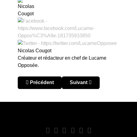
Nicolas Cougot
Créateur et rédacteur en chef de Lucarne
Opposée.
Article précédent : Ligue des Champions de la C
Article suivant : Ligue des 
Précédent
Suivant