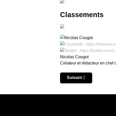
Classements
Nicolas Cougot
Créateur et rédacteur en chef
Article suivant : Ligue d
Suivant