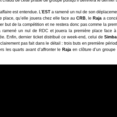
 chaud de cette phase de groupe puisqu’il délivrera le dernier ti
affaire est entendue. L’
EST
a ramené un nul de son déplacemen
 place, qu’elle jouera chez elle face au
CRB
, le
Raja
a concé
mier but de la compétition et ne restera donc pas comme la pre
 ramené un nul de RDC et jouera la première place face à
née. Enfin, dernier ticket distribué ce week-end, celui de
Simba
 clairement pas fait dans le détail : trois buts en première pér
rs les quarts avant d’affronter le
Raja
en clôture d’un groupe 