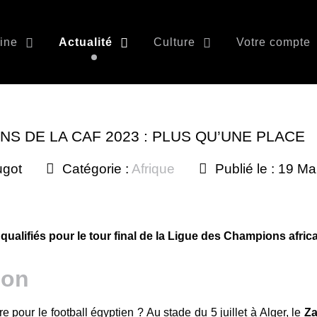
ine
Actualité
Culture
Votre compte
S DE LA CAF 2023 : PLUS QU’UNE PLACE
ugot
Catégorie :
Afrique
Publié le : 19 M
ualifiés pour le tour final de la Ligue des Champions africa
e pour le football égyptien ? Au stade du 5 juillet à Alger, le
Z