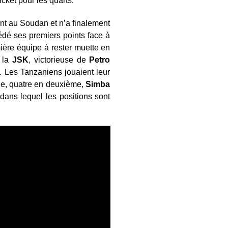
cket pour les quarts.
t au Soudan et n’a finalement
dé ses premiers points face à
mière équipe à rester muette en
 la
JSK
, victorieuse de
Petro
. Les Tanzaniens jouaient leur
iode, quatre en deuxième,
Simba
dans lequel les positions sont