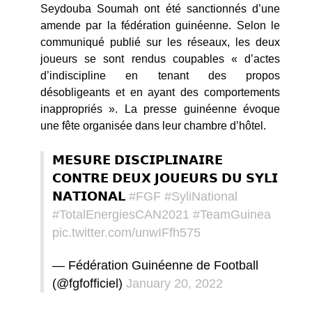
Seydouba Soumah ont été sanctionnés d’une
amende par la fédération guinéenne. Selon le
communiqué publié sur les réseaux, les deux
joueurs se sont rendus coupables « d’actes
d’indiscipline en tenant des propos
désobligeants et en ayant des comportements
inappropriés ». La presse guinéenne évoque
une fête organisée dans leur chambre d’hôtel.
𝗠𝗘𝗦𝗨𝗥𝗘 𝗗𝗜𝗦𝗖𝗜𝗣𝗟𝗜𝗡𝗔𝗜𝗥𝗘
𝗖𝗢𝗡𝗧𝗥𝗘 𝗗𝗘𝗨𝗫 𝗝𝗢𝗨𝗘𝗨𝗥𝗦 𝗗𝗨 𝗦𝗬𝗟𝗜
𝗡𝗔𝗧𝗜𝗢𝗡𝗔𝗟
#FGF
#SyliNational
#TotalEnergiesCAN2021
#TeamGuinea
pic.twitter.com/unwIFfh575
— Fédération Guinéenne de Football
(@fgfofficiel)
January 20, 2022