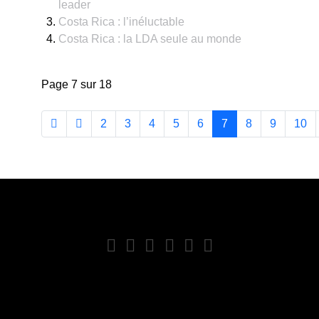
leader
Costa Rica : l’inéluctable
Costa Rica : la LDA seule au monde
Page 7 sur 18
2
3
4
5
6
7
8
9
10