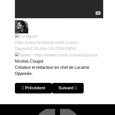
Nicolas Cougot
Créateur et rédacteur en chef de Lucarne
Opposée.
Article précédent : Gold Cup 2017 : Mexique – Ja
Article suivant : Gold Cup 20
Précédent
Suivant