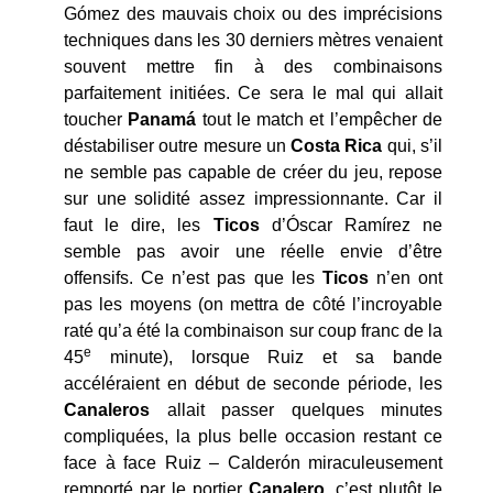
Gómez des mauvais choix ou des imprécisions
techniques dans les 30 derniers mètres venaient
souvent mettre fin à des combinaisons
parfaitement initiées. Ce sera le mal qui allait
toucher
Panamá
tout le match et l’empêcher de
déstabiliser outre mesure un
Costa Rica
qui, s’il
ne semble pas capable de créer du jeu, repose
sur une solidité assez impressionnante. Car il
faut le dire, les
Ticos
d’Óscar Ramírez ne
semble pas avoir une réelle envie d’être
offensifs. Ce n’est pas que les
Ticos
n’en ont
pas les moyens (on mettra de côté l’incroyable
raté qu’a été la combinaison sur coup franc de la
e
45
minute), lorsque Ruiz et sa bande
accéléraient en début de seconde période, les
Canaleros
allait passer quelques minutes
compliquées, la plus belle occasion restant ce
face à face Ruiz – Calderón miraculeusement
remporté par le portier
Canalero
, c’est plutôt le