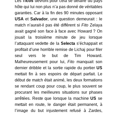
Les
Ticos
devront pour cela se défaire du pays
hôte qui lui non plus n’a pas donné de véritables
garanties. Car à la fin des 90 minutes opposant
USA
et
Salvador
, une question demeurait : le
match n’aurait-il pas été différent si
Fito
Zelaya
avait gagné son face à face avec Howard ? On
jouait la troisième minute de jeu lorsque
l’attaquant vedette de la
Selecta
s’échappait et
profitait d’une horrible remise de Lichaj pour filer
seul vers le but de Tim Howard.
Malheureusement pour lui,
Fito
manquait son
dernier dribble et la sortie rapide du portier
US
mettait fin à ses espoirs de départ parfait. Le
début de match était animé, les deux formations
se rendant coup pour coup, le plus souvent se
procurant les meilleures situations sur phases
arrêtées. Reste que lorsque la machine
US
se
mettait en route, le danger était permanent, à
l’image du but injustement refusé à Zardes,