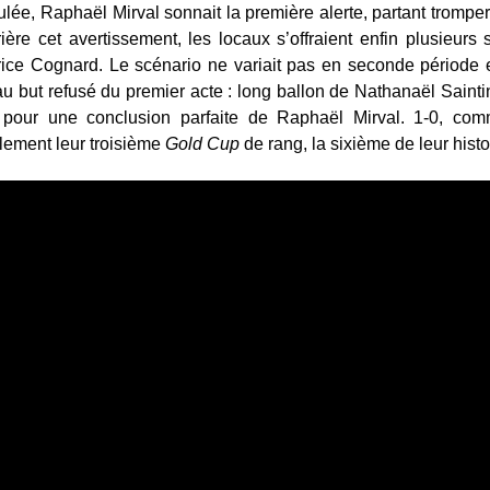
ulée, Raphaël Mirval sonnait la première alerte, partant tromp
ière cet avertissement, les locaux s’offraient enfin plusieurs s
rice Cognard. Le scénario ne variait pas en seconde période 
 au but refusé du premier acte : long ballon de Nathanaël Saintin
 pour une conclusion parfaite de Raphaël Mirval. 1-0, comm
alement leur troisième
Gold Cup
de rang, la sixième de leur histo