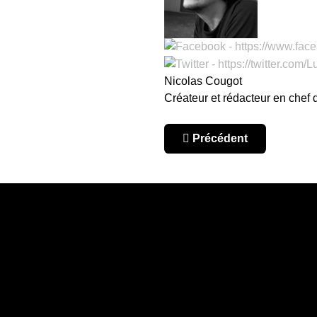
Nicolas Cougot
Créateur et rédacteur en chef
Article précédent : Gold 
Précédent