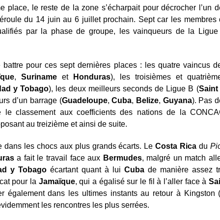
me place, le reste de la zone s’écharpait pour décrocher l’un de
déroule du 14 juin au 6 juillet prochain. Sept car les membres 
ualifiés par la phase de groupe, les vainqueurs de la Ligue B
e battre pour ces sept dernières places : les quatre vaincus d
ïque
,
Suriname
et
Honduras
), les troisièmes et quatriè
idad y Tobago
), les deux meilleurs seconds de Ligue B (
Saint
urs d’un barrage (
Guadeloupe
,
Cuba
,
Belize
,
Guyana
). Pas d
e le classement aux coefficients des nations de la CONCAC
osant au treizième et ainsi de suite.
 dans les chocs aux plus grands écarts. Le
Costa Rica
du
Pi
uras
a fait le travail face aux
Bermudes
, malgré un match all
dad y Tobago
écartant quant à lui
Cuba
de manière assez tra
cat pour la
Jamaïque
, qui a égalisé sur le fil à l’aller face à
Sa
ler également dans les ultimes instants au retour à Kingston 
évidemment les rencontres les plus serrées.