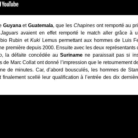
re
Guyana
et
Guatemala
, que les
Chapines
ont remporté au pr
 Jaguars
avaient en effet remporté le match aller grâce à un
ubio Rubin et
Kuki
Lemus permettant aux hommes de Luis Fe
ne première depuis 2000. Ensuite avec les deux représentants 
o
, la défaite concédée au
Suriname
ne paraissait pas si in
e Marc Collat ont donné l’impression que le retournement de s
ne de minutes. Car, d’abord bousculés, les hommes de Stan
t finalement scellé leur qualification à l’entrée des dix dern