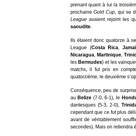
prenant quant à lui la troisiè
prochaine
Gold Cup
, qui se 
League
avaient rejoint les q
saoudite
.
Ils étaient donc quatorze à s
League (
Costa Rica
,
Jama
Nicaragua
,
Martinique
,
Trin
les
Bermudes
) et les vainque
matchs, il fut pris en compt
quatorzième, le deuxième s’opp
Conséquence, peu de surprise
au
Belize
(7-0, 6-1), le
Hond
dantesques (5-3, 2-0),
Trini
cependant que ce fut plus déli
avant de véritablement souff
secondes). Mais on retiendra 