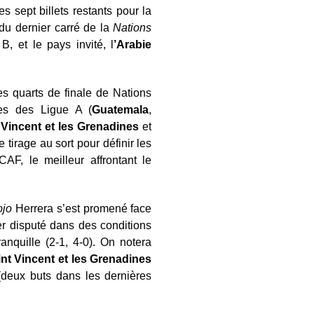
s sept billets restants pour la
du dernier carré de la
Nations
, et le pays invité, l
’Arabie
es quarts de finale de Nations
mes des Ligue A (
Guatemala
,
 Vincent et les Grenadines
et
e tirage au sort pour définir les
AF, le meilleur affrontant le
ojo
Herrera s’est promené face
er disputé dans des conditions
nquille (2-1, 4-0). On notera
int Vincent et les Grenadines
(deux buts dans les dernières