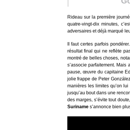
Go
Rideau sur la première journé
quatre-vingt-dix minutes, c’e
adversaires et déjà marqué leur 
Il faut certes parfois pondére
résultat final qui ne reflète p
montré de belles choses, not
s’associe parfaitement. Mais 
pause, œuvre du capitaine Eds
jolie frappe de Peter González
manières les limites qu’on lui p
jusqu’au bout dans une rencont
des marges, s’évite tout doute
Suriname
s’annonce bien plu