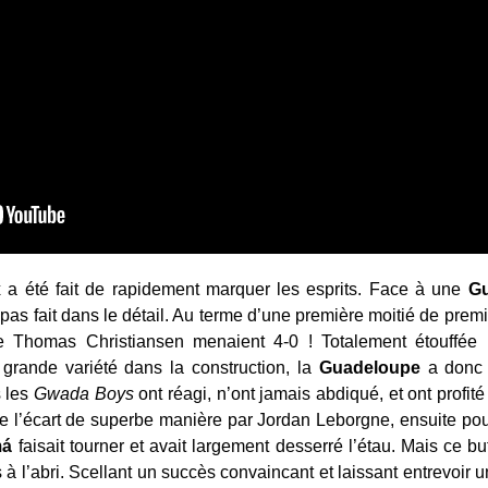
ix a été fait de rapidement marquer les esprits. Face à une
G
 pas fait dans le détail. Au terme d’une première moitié de pre
Thomas Christiansen menaient 4-0 ! Totalement étouffée 
grande variété dans la construction, la
Guadeloupe
a donc 
 les
Gwada Boys
ont réagi, n’ont jamais abdiqué, et ont profit
e l’écart de superbe manière par Jordan Leborgne, ensuite pou
má
faisait tourner et avait largement desserré l’étau. Mais ce b
à l’abri. Scellant un succès convaincant et laissant entrevoir u