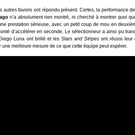
rois autres favoris ont répondu présent. Certes, la performance d
bago
n’a absolument rien montré, ni cherché à montrer quoi qu
 une prestation sérieuse, avec un petit coup de mou en deuxiè
lonté d’accélérer en seconde. Le sélectionneur a ainsi pu tranq
Diego Luna ont brillé et les
Stars and Stripes
ont réussi leur 
r une meilleure mesure de ce que cette équipe peut espérer.