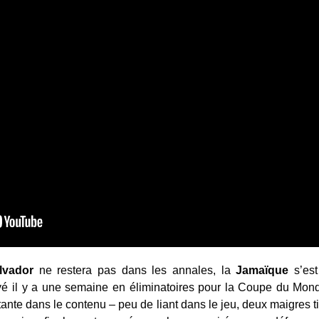
lvador
ne restera pas dans les annales, la
Jamaïque
s’est
ayé il y a une semaine en éliminatoires pour la Coupe du Mon
étante dans le contenu – peu de liant dans le jeu, deux maigres ti