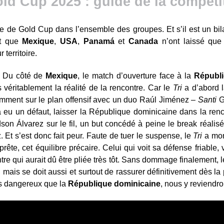
ld Cup 2025 : guide de la compéti
e de Gold Cup dans l’ensemble des groupes. Et s’il est un bi
st que
Mexique
,
USA
,
Panamá
et
Canada
n’ont laissé que
territoire.
r. Du côté de
Mexique
, le match d’ouverture face à la
Républi
as véritablement la réalité de la rencontre. Car le
Tri
a d’abord l
amment sur le plan offensif avec un duo Raúl Jiménez –
Santi
G
a eu un défaut, laisser la République dominicaine dans la renco
on Álvarez sur le fil, un but concédé à peine le break réali
. Et s’est donc fait peur. Faute de tuer le suspense, le
Tri
a mon
rête, cet équilibre précaire. Celui qui voit sa défense friable, vo
re qui aurait dû être pliée très tôt. Sans dommage finalement, 
, mais se doit aussi et surtout de rassurer définitivement dès la
s dangereux que la
République dominicaine
, nous y reviendro