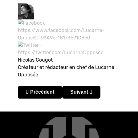
Nicolas Cougot
Créateur et rédacteur en chef de Lucarne
Opposée.
Article précédent : Copa Sudamericana 2025 : le 
Article suivant : Copa Libert
Précédent
Suivant