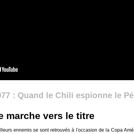
977 : Quand le Chili espionne le P
e marche vers le titre
leurs ennemis se sont retrouvés à l'occasion de la Copa Améri