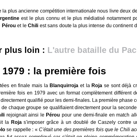
 la plus ancienne compétition internationale nous livre deux d
rgentine
est le plus connu et le plus médiatisé notamment po
e
Pérou
et le
Chili
est sans doute la plus intense du continent d'
r plus loin :
L'autre bataille du Pac
1979 : la première fois
ntées en finale mais la
Blanquirroja
et la
Roja
se sont déjà cr
emière fois en 1979 avec un format complètement différent de
it directement qualifié pour les demi-finales. La première phase c
rs de chaque groupe se qualifiaient directement pour la seconde
ili
rejoignait ainsi le
Pérou
pour une demi-finale en match all
it la
Roja
s'imposer grâce à un doublé de Caszely contre 
lo
se rappelle : «
C'était une des premières fois que le Chili a
ma fut assez compliqué car c'était en pleine commémoration