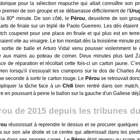
historique pour la sélection mapuche qui allait connaître son p
 premier de son groupe et se débarrasse difficilement de l'
Uru
e
 la 80
minute. De son côté, le
Pérou
, deuxième de son group
rts de finale sur un triplé de Paolo Guerrero. Les dés étaient 
tch couperet pour une place en finale et qui plus est en terres
naient vite au vinaigre. Le ton montait dès la troisième minute 
sortie de balle et Arturo Vidal venu pousser violemment le
aux mains au poteau de corner. Deux minutes plus tard Za
ce de réparation et récoltait cette fois-ci un carton jaune. C'es
vien lorsqu'il s'essuyait les crampons sur le dos de Charles 
 une seconde à sortir le carton rouge. Le
Pérou
se retrouvait don
mpliquer la tâche face à un
Chili
bien rentré dans son match.
e en poussant à peine le ballon sur la gauche d'un Gallese déjà
érou de 2015 depuis les tribunes d
rou
réussissait à reprendre le dessus et se procurer quelques 
a sur son aile droite et ce centre qui atterrissait dans les pi
 que dans ses propres cages. Le
Pérou
était revenu au score a