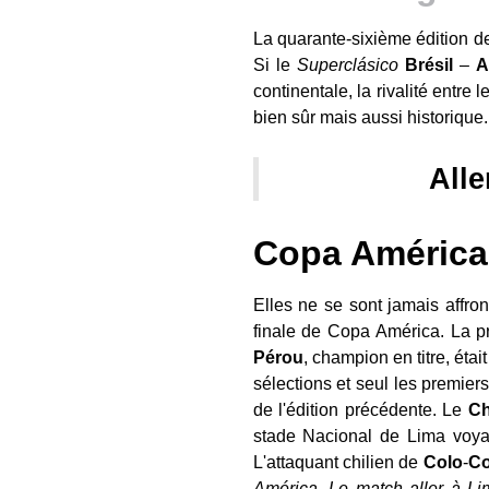
La quarante-sixième édition de
Si le
Superclásico
Brésil
–
A
continentale, la rivalité entre l
bien sûr mais aussi historique.
Alle
Copa América 
Elles ne se sont jamais affro
finale de Copa América. La pr
Pérou
, champion en titre, éta
sélections et seul les premie
de l'édition précédente. Le
Ch
stade Nacional de Lima voya
L'attaquant chilien de
Colo
-
Co
América. Le match aller à Li