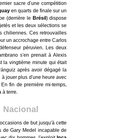
remier sacre d'une compétition
guay
en quarts de finale sur un
e (derrière le
Brésil
) dispose
jetés et les deux sélections se
 chiliennes. Ces retrouvailles
pour un accrochage entre Carlos
 défenseur péruvien. Les deux
mbrano s'en prenait à Alexis
t la vingtième minute qui était
Aránguiz après avoir dégagé la
c à jouer plus d'une heure avec
 En fin de première mi-temps,
 à terre.
u Nacional
occasions de but jusqu'à cette
eds de Gary Medel incapable de
vec dix hommes, l'exploit
Inca