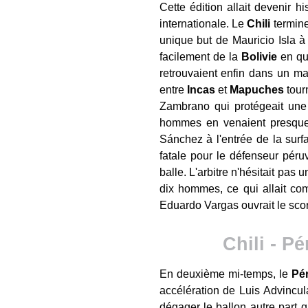
Cette édition allait devenir 
internationale. Le
Chili
termine
unique but de Mauricio Isla à
facilement de la
Bolivie
en qua
retrouvaient enfin dans un ma
entre
Incas
et
Mapuches
tour
Zambrano qui protégeait une 
hommes en venaient presque 
Sánchez à l'entrée de la surfa
fatale pour le défenseur péru
balle. L'arbitre n'hésitait pas
dix hommes, ce qui allait co
Eduardo Vargas ouvrait le scor
Chili - P
En deuxième mi-temps, le
Pé
accélération de Luis Advincul
dégager le ballon autre part