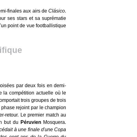
emi-finales aux airs de
Clásico
.
ur ses stars et sa suprématie
un point de vue footballistique
ifique
oisées par deux fois en demi-
 la compétition actuelle où le
omportait trois groupes de trois
 phase rejoint par le champion
er-retour. Le premier match au
un but du
Péruvien
Mosquera.
ccédait à une finale d'une Copa
 des cent ans de la Guerre du