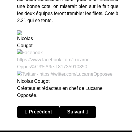
une bonne cote, on miserait bien sur le fait que
les deux équipes feront trembler les filets. Cote à
2.21 qui se tente.
Nicolas Cougot
Créateur et rédacteur en chef de Lucarne
Opposée.
Article précédent : Copa América 2021 : le Brésil
Article suivant : Copa Améri
Précédent
Suivant