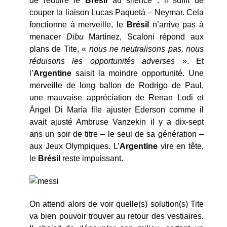
de réduire le
Brésil
au silence : il suffit de
couper la liaison Lucas Paquetá – Neymar. Cela
fonctionne à merveille, le
Brésil
n’arrive pas à
menacer
Dibu
Martínez, Scaloni répond aux
plans de Tite, «
nous ne neutralisons pas, nous
réduisons les opportunités adverses
». Et
l’
Argentine
saisit la moindre opportunité. Une
merveille de long ballon de Rodrigo de Paul,
une mauvaise appréciation de Renan Lodi et
Ángel Di María file ajuster Ederson comme il
avait ajusté Ambruse Vanzekin il y a dix-sept
ans un soir de titre – le seul de sa génération –
aux Jeux Olympiques. L’
Argentine
vire en tête,
le
Brésil
reste impuissant.
On attend alors de voir quelle(s) solution(s) Tite
va bien pouvoir trouver au retour des vestiaires.