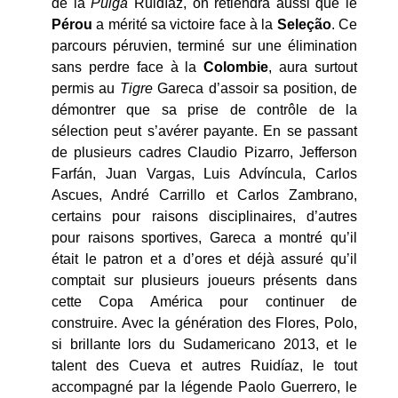
de la
Pulga
Ruidíaz, on retiendra aussi que le
Pérou
a mérité sa victoire face à la
Seleção
. Ce
parcours péruvien, terminé sur une élimination
sans perdre face à la
Colombie
, aura surtout
permis au
Tigre
Gareca d’assoir sa position, de
démontrer que sa prise de contrôle de la
sélection peut s’avérer payante. En se passant
de plusieurs cadres Claudio Pizarro, Jefferson
Farfán, Juan Vargas, Luis Advíncula, Carlos
Ascues, André Carrillo et Carlos Zambrano,
certains pour raisons disciplinaires, d’autres
pour raisons sportives, Gareca a montré qu’il
était le patron et a d’ores et déjà assuré qu’il
comptait sur plusieurs joueurs présents dans
cette Copa América pour continuer de
construire. Avec la génération des Flores, Polo,
si brillante lors du Sudamericano 2013, et le
talent des Cueva et autres Ruidíaz, le tout
accompagné par la légende Paolo Guerrero, le