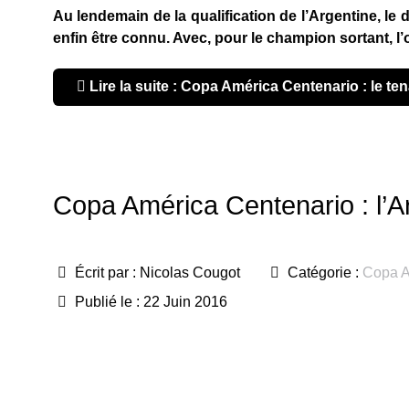
Au lendemain de la qualification de l’Argentine, le 
enfin être connu. Avec, pour le champion sortant, l
Lire la suite : Copa América Centenario : le ten
Copa América Centenario : l’A
Écrit par :
Nicolas Cougot
Catégorie :
Copa A
Publié le : 22 Juin 2016