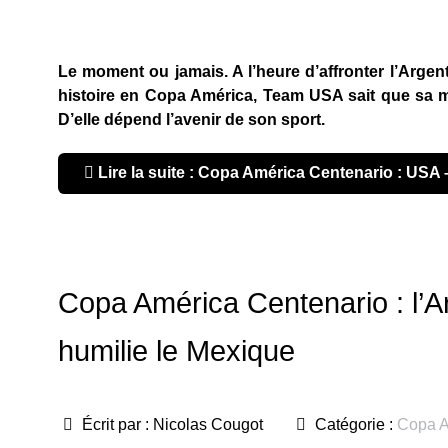
Le moment ou jamais. A l’heure d’affronter l’Argen
histoire en Copa América, Team USA sait que sa m
D’elle dépend l’avenir de son sport.
Lire la suite : Copa América Centenario : USA –
Copa América Centenario : l’Ar
humilie le Mexique
Écrit par :
Nicolas Cougot
Catégorie :
Copa A