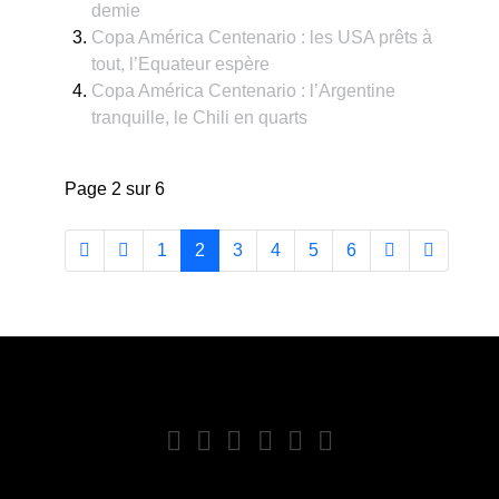
demie
Copa América Centenario : les USA prêts à
tout, l’Equateur espère
Copa América Centenario : l’Argentine
tranquille, le Chili en quarts
Page 2 sur 6
1
2
3
4
5
6