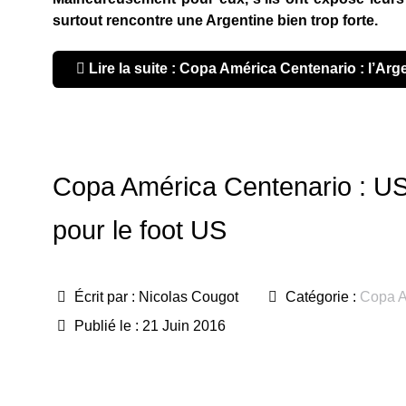
surtout rencontre une Argentine bien trop forte.
Lire la suite : Copa América Centenario : l’Arg
Copa América Centenario : USA
pour le foot US
Écrit par :
Nicolas Cougot
Catégorie :
Copa A
Publié le : 21 Juin 2016