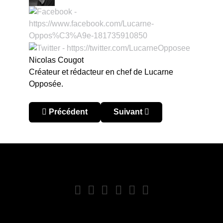
Nicolas Cougot
Créateur et rédacteur en chef de Lucarne
Opposée.
Article précédent : Sudamericano u20 : double fi
Article suivant : Sudamerica
Précédent
Suivant