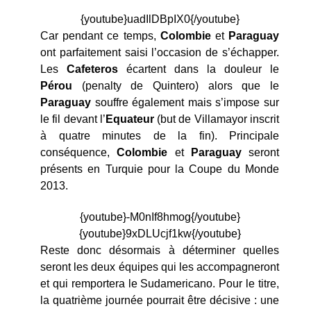
{youtube}uadIlDBpIX0{/youtube}
Car pendant ce temps,
Colombie
et
Paraguay
ont parfaitement saisi l’occasion de s’échapper.
Les
Cafeteros
écartent dans la douleur le
Pérou
(penalty de Quintero) alors que le
Paraguay
souffre également mais s’impose sur
le fil devant l’
Equateur
(but de Villamayor inscrit
à quatre minutes de la fin). Principale
conséquence,
Colombie
et
Paraguay
seront
présents en Turquie pour la Coupe du Monde
2013.
{youtube}-M0nIf8hmog{/youtube}
{youtube}9xDLUcjf1kw{/youtube}
Reste donc désormais à déterminer quelles
seront les deux équipes qui les accompagneront
et qui remportera le Sudamericano. Pour le titre,
la quatrième journée pourrait être décisive : une