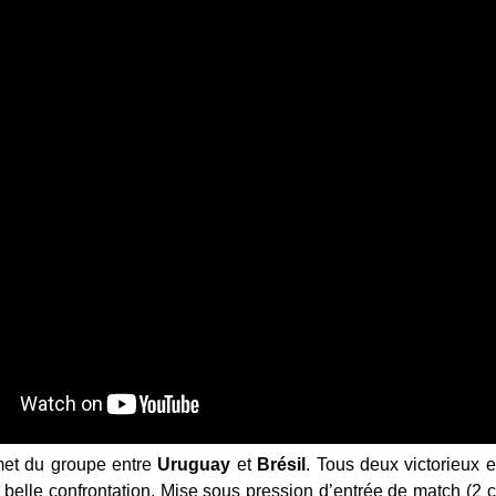
met du groupe entre
Uruguay
et
Brésil
. Tous deux victorieux e
e belle confrontation. Mise sous pression d’entrée de match (2