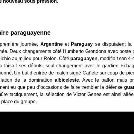
de nouveau sous pression.
faire paraguayenne
 première journée,
Argentine
et
Paraguay
se disputaient la
rnée. Deux changements côté Humberto Grondona avec poste p
ipichio au milieu pour Rolon. Côté
paraguayen
, modifiait son 4-
a faisait ses débuts, seul changement avec le gardien Echag
ionné. Un but d’entrée de match signé Cañete sur coup de pied
ilation de la domination
albiceleste
. Avec le ballon mais pr
ement eu que peu d’occasions de faire trembler la défense
gua
ûre tactiquement, la sélection de Victor Genes est ainsi allé
e place du groupe.