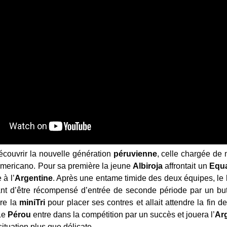
écouvrir la nouvelle génération
péruvienne
, celle chargée de 
mericano. Pour sa première la jeune
Albiroja
affrontait un
Equa
 à l’
Argentine
. Après une entame timide des deux équipes, le
vant d’être récompensé d’entrée de seconde période par un bu
dre la
miniTri
pour placer ses contres et allait attendre la fin d
 Le
Pérou
entre dans la compétition par un succès et jouera l’
Ar
ituation plus que délicate.