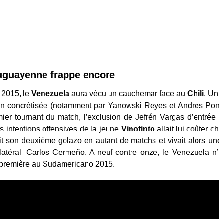
ruguayenne frappe encore
 2015, le
Venezuela
aura vécu un cauchemar face au
Chili
. Un
on concrétisée (notamment par Yanowski Reyes et Andrés Pon
mier tournant du match, l’exclusion de Jefrén Vargas d’entré
 les intentions offensives de la jeune
Vinotinto
allait lui coûter 
it son deuxième golazo en autant de matchs et vivait alors un
latéral, Carlos Cermeño. A neuf contre onze, le Venezuela n’
sa première au Sudamericano 2015.