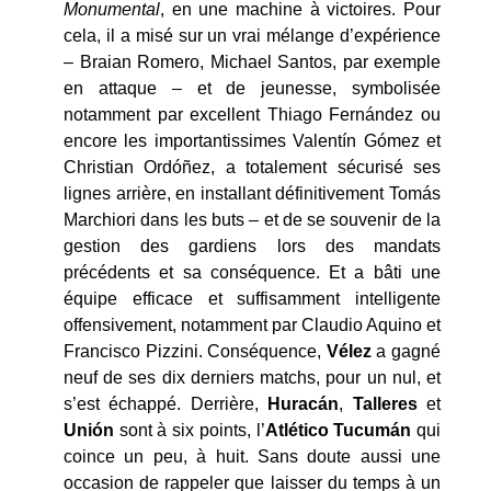
Monumental
, en une machine à victoires. Pour
cela, il a misé sur un vrai mélange d’expérience
– Braian Romero, Michael Santos, par exemple
en attaque – et de jeunesse, symbolisée
notamment par excellent Thiago Fernández ou
encore les importantissimes Valentín Gómez et
Christian Ordóñez, a totalement sécurisé ses
lignes arrière, en installant définitivement Tomás
Marchiori dans les buts – et de se souvenir de la
gestion des gardiens lors des mandats
précédents et sa conséquence. Et a bâti une
équipe efficace et suffisamment intelligente
offensivement, notamment par Claudio Aquino et
Francisco Pizzini. Conséquence,
Vélez
a gagné
neuf de ses dix derniers matchs, pour un nul, et
s’est échappé. Derrière,
Hurac
á
n
,
Talleres
et
Uni
ó
n
sont à six points, l’
Atlético Tucum
á
n
qui
coince un peu, à huit. Sans doute aussi une
occasion de rappeler que laisser du temps à un