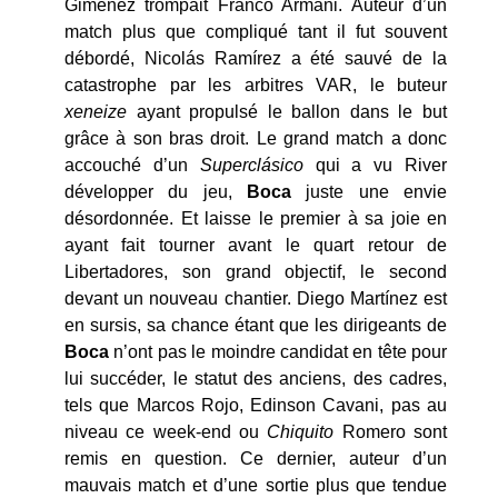
Giménez trompait Franco Armani. Auteur d’un
match plus que compliqué tant il fut souvent
débordé, Nicolás Ramírez a été sauvé de la
catastrophe par les arbitres VAR, le buteur
xeneize
ayant propulsé le ballon dans le but
grâce à son bras droit. Le grand match a donc
accouché d’un
Superclásico
qui a vu River
développer du jeu,
Boca
juste une envie
désordonnée. Et laisse le premier à sa joie en
ayant fait tourner avant le quart retour de
Libertadores, son grand objectif, le second
devant un nouveau chantier. Diego Mart
í
nez est
en sursis, sa chance étant que les dirigeants de
Boca
n’ont pas le moindre candidat en tête pour
lui succéder, le statut des anciens, des cadres,
tels que Marcos Rojo, Edinson Cavani, pas au
niveau ce week-end ou
Chiquito
Romero sont
remis en question. Ce dernier, auteur d’un
mauvais match et d’une sortie plus que tendue