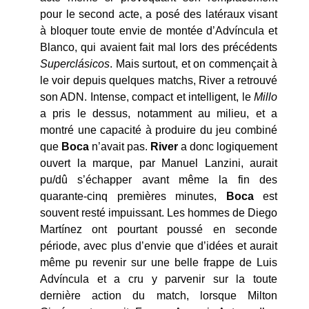
pour le second acte, a posé des latéraux visant
à bloquer toute envie de montée d’Adv
í
ncula et
Blanco, qui avaient fait mal lors des précédents
Superclásicos
. Mais surtout, et on commençait à
le voir depuis quelques matchs, River a retrouvé
son ADN. Intense, compact et intelligent, le
Millo
a pris le dessus, notamment au milieu, et a
montré une capacité à produire du jeu combiné
que
Boca
n’avait pas.
River
a donc logiquement
ouvert la marque, par Manuel Lanzini, aurait
pu/dû s’échapper avant même la fin des
quarante-cinq premières minutes,
Boca
est
souvent resté impuissant. Les hommes de Diego
Mart
í
nez ont pourtant poussé en seconde
période, avec plus d’envie que d’idées et aurait
même pu revenir sur une belle frappe de Luis
Adv
í
ncula et a cru y parvenir sur la toute
dernière action du match, lorsque Milton