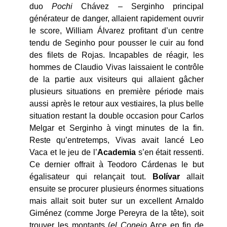
duo
Pochi
Chávez – Serginho principal
générateur de danger, allaient rapidement ouvrir
le score, William Álvarez profitant d’un centre
tendu de Seginho pour pousser le cuir au fond
des filets de Rojas. Incapables de réagir, les
hommes de Claudio Vivas laissaient le contrôle
de la partie aux visiteurs qui allaient gâcher
plusieurs situations en première période mais
aussi après le retour aux vestiaires, la plus belle
situation restant la double occasion pour Carlos
Melgar et Serginho à vingt minutes de la fin.
Reste qu’entretemps, Vivas avait lancé Leo
Vaca et le jeu de l’
Academia
s’en était ressenti.
Ce dernier offrait à Teodoro Cárdenas le but
égalisateur qui relançait tout.
Bolívar
allait
ensuite se procurer plusieurs énormes situations
mais allait soit buter sur un excellent Arnaldo
Giménez (comme Jorge Pereyra de la tête), soit
trouver les montants (
el Conejo
Arce en fin de