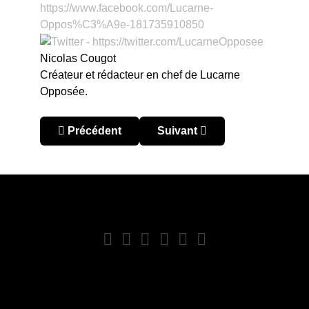
Nicolas Cougot
Créateur et rédacteur en chef de Lucarne
Opposée.
Article précédent : Bolivie – Apertura 2020 : The
Article suivant : Bolivie – A
Précédent
Suivant