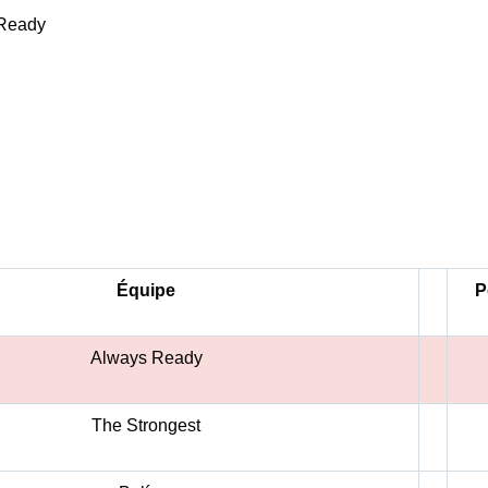
 Ready
l
Équipe
P
Always Ready
The Strongest