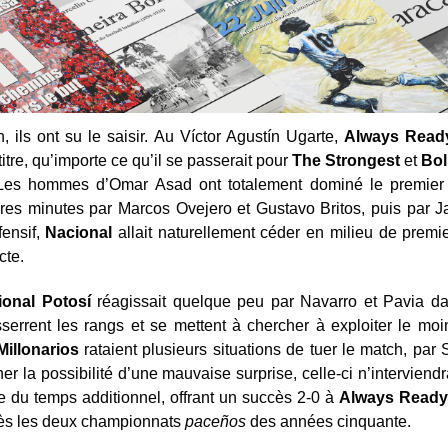
n, ils ont su le saisir. Au Víctor Agustín Ugarte,
Always Read
e titre, qu’importe ce qu’il se passerait pour
The
Strongest
et
Bol
 Les hommes d’Omar Asad ont totalement dominé le premier 
ères minutes par Marcos Ovejero et Gustavo Britos, puis par Jai
fensif,
Nacional
allait naturellement céder en milieu de premi
cte.
ional Potosí
réagissait quelque peu par Navarro et Pavia da
sserrent les rangs et se mettent à chercher à exploiter le moin
Millonarios
rataient plusieurs situations de tuer le match, pa
ner la possibilité d’une mauvaise surprise, celle-ci n’intervien
te du temps additionnel, offrant un succès 2-0 à
Always
Read
près les deux championnats
paceños
des années cinquante.