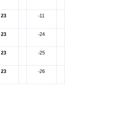
23
-11
23
-24
23
-25
23
-26