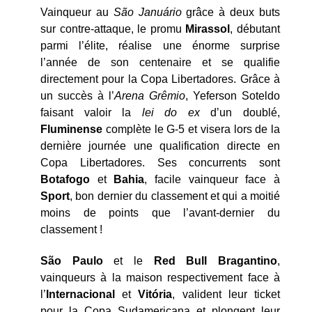
Vainqueur au
São Januário
grâce à deux buts
sur contre-attaque, le promu
Mirassol
, débutant
parmi l’élite, réalise une énorme surprise
l’année de son centenaire et se qualifie
directement pour la Copa Libertadores. Grâce à
un succès à l’
Arena Grêmio
, Yeferson Soteldo
faisant valoir la
lei do ex
d’un doublé,
Fluminense
complète le G-5 et visera lors de la
dernière journée une qualification directe en
Copa Libertadores. Ses concurrents sont
Botafogo
et
Bahia
, facile vainqueur face à
Sport
, bon dernier du classement et qui a moitié
moins de points que l’avant-dernier du
classement !
São Paulo
et le
Red Bull Bragantino
,
vainqueurs à la maison respectivement face à
l’
Internacional
et
Vitória
, valident leur ticket
pour la Copa Sudamericana et plongent leur