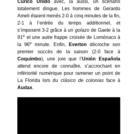
Curicó Unido
avec, là aussi, un scénario
totalement dingue. Les hommes de Gerardo
Ameli étaient menés 2-0 à cinq minutes de la fin,
2-1 à l’entrée du temps additionnel, et
s’imposent 3-2 grâce à un
golazo
de Gaete à la
e
91
et une autre frappe croisée de Lomónaco à
e
la 96
minute. Enfin,
Everton
décroche son
premier succès de la saison (2-0 face à
Coquimbo
), une joie que l’
Unión
Española
attend encore de connaître, s’accrochant en
infériorité numérique pour ramener un point de
La Florida lors du
clásico de colonias
face à
Audax
.