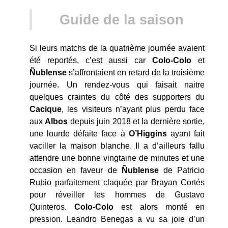
Guide de la saison
Si leurs matchs de la quatrième journée avaient
été reportés, c’est aussi car
Colo-Colo
et
Ñublense
s’affrontaient en retard de la troisième
journée. Un rendez-vous qui faisait naitre
quelques craintes du côté des supporters du
Cacique
, les visiteurs n’ayant plus perdu face
aux
Albos
depuis juin 2018 et la dernière sortie,
une lourde défaite face à
O’Higgins
ayant fait
vaciller la maison blanche. Il a d’ailleurs fallu
attendre une bonne vingtaine de minutes et une
occasion en faveur de
Ñublense
de Patricio
Rubio parfaitement claquée par Brayan Cortés
pour réveiller les hommes de Gustavo
Quinteros.
Colo-Colo
est alors monté en
pression. Leandro Benegas a vu sa joie d’un