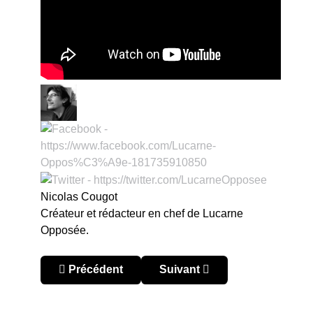
Nicolas Cougot
Créateur et rédacteur en chef de Lucarne
Opposée.
Article précédent : Chili – Primera División 202
Article suivant : Chili – Prim
Précédent
Suivant