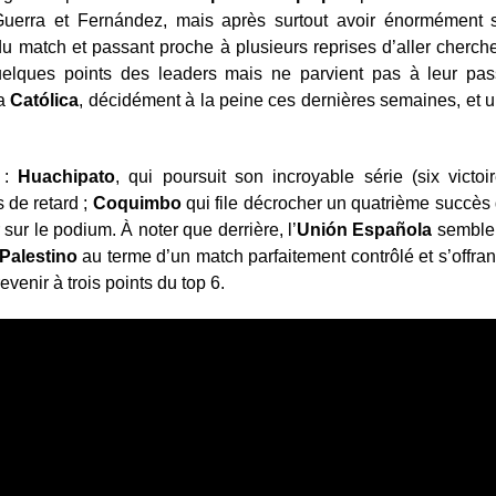
Guerra et Fernández, mais après surtout avoir énormément 
du match et passant proche à plusieurs reprises d’aller cherche
elques points des leaders mais ne parvient pas à leur pass
la
Cat
ólica
, décidément à la peine ces dernières semaines, et u
s :
Huachipato
, qui poursuit son incroyable série (six victoi
de retard ;
Coquimbo
qui file décrocher un quatrième succès 
 sur le podium. À noter que derrière, l’
Uni
ón Española
semble 
Palestino
au terme d’un match parfaitement contrôlé et s’offra
evenir à trois points du top 6.