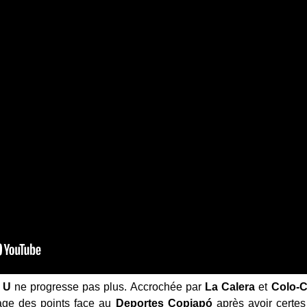
a U
ne progresse pas plus. Accrochée par
La Calera
et
Colo-C
tage des points face au
Deportes Copiapó
après avoir certes