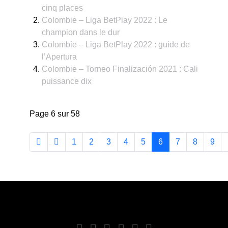
cinq places
Colombie – Liga BetPlay 2022 : Le
champion dans le dur
Colombie – Liga BetPlay 2022 : guide de
l’Apertura
Colombie – Torneo Finalización 2021 : Cali
puissance dix
Page 6 sur 58
1
2
3
4
5
6
7
8
9