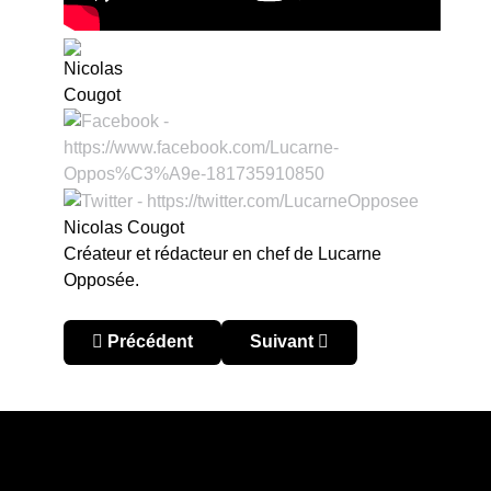
Nicolas Cougot
Créateur et rédacteur en chef de Lucarne
Opposée.
Article précédent : Copa América 2024 : L’Uruguay
Article suivant : Copa Améric
Précédent
Suivant