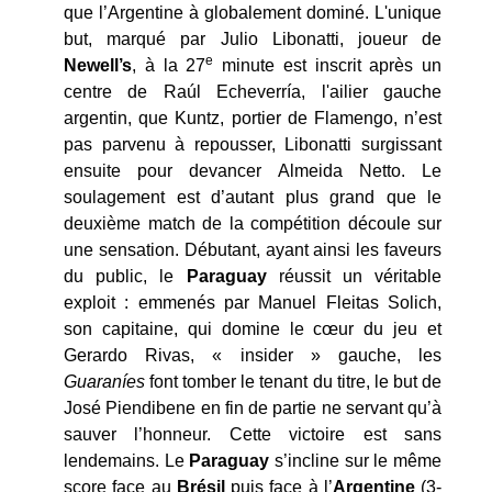
que l’Argentine à globalement dominé. L'unique
but, marqué par Julio Libonatti, joueur de
e
Newell’s
, à la 27
minute est inscrit après un
centre de Raúl Echeverría, l'ailier gauche
argentin, que Kuntz, portier de Flamengo, n’est
pas parvenu à repousser, Libonatti surgissant
ensuite pour devancer Almeida Netto. Le
soulagement est d’autant plus grand que le
deuxième match de la compétition découle sur
une sensation. Débutant, ayant ainsi les faveurs
du public, le
Paraguay
réussit un véritable
exploit : emmenés par Manuel Fleitas Solich,
son capitaine, qui domine le cœur du jeu et
Gerardo Rivas, « insider » gauche, les
Guaraníes
font tomber le tenant du titre, le but de
José Piendibene en fin de partie ne servant qu’à
sauver l’honneur. Cette victoire est sans
lendemains. Le
Paraguay
s’incline sur le même
score face au
Brésil
puis face à l’
Argentine
(3-