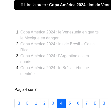
Lire la suite : Copa América 2024 : Inside Ven
Copa América 2024 : le Venezuela en quarts,
le Mexique en danger
Copa América 2024 : Inside Brésil – Costa
Rica
Copa América 2024 : l’Argentine est en
quarts
Copa América 2024 : le Brésil trébuche
d’entrée
Page 4 sur 7
1
2
3
4
5
6
7