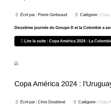
Écrit par :
Pierre Gerbeaud
Catégorie :
Copa 
Deuxième journée du Groupe D et la Colombie a assur
Lire la suite : Copa América 2024 : La Colombie 
Copa América 2024 : l’Uruguay
Écrit par :
Chris Doublevé
Catégorie :
Copa A