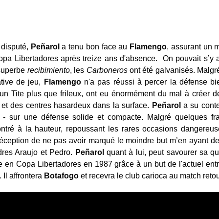
 disputé,
Peñarol
a tenu bon face au
Flamengo
, assurant un m
opa Libertadores après treize ans d'absence.
On pouvait s’y 
 superbe
recibimiento
, les
Carboneros
ont été galvanisés. Malgr
ative de jeu,
Flamengo
n'a pas réussi à percer la défense b
d’un Tite plus que frileux, ont eu énormément du mal à créer 
s et des centres hasardeux dans la surface.
Peñarol
a su conte
 - sur une défense solide et compacte. Malgré quelques fr
ontré à la hauteur, repoussant les rares occasions dangere
déception de ne pas avoir marqué le moindre but m’en ayant de tr
adres Araujo et Pedro.
Peñarol
quant à lui, peut savourer sa qu
re en Copa Libertadores en 1987 grâce à un but de l'actuel ent
 Il affrontera
Botafogo
et recevra le club carioca au match retou