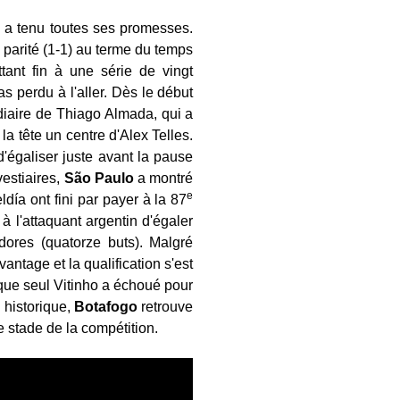
a tenu toutes ses promesses.
 parité (1-1) au terme du temps
tant fin à une série de vingt
s perdu à l'aller. Dès le début
édiaire de Thiago Almada, qui a
a tête un centre d'Alex Telles.
'égaliser juste avant la pause
vestiaires,
São Paulo
a montré
e
día ont fini par payer à la 87
à l'attaquant argentin d'égaler
ores (quatorze buts). Malgré
ntage et la qualification s'est
 que seul Vitinho a échoué pour
n historique,
Botafogo
retrouve
 stade de la compétition.