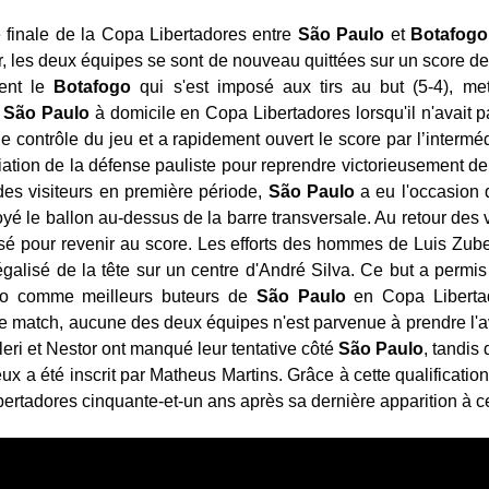
 finale de la Copa Libertadores entre
São Paulo
et
Botafogo
er, les deux équipes se sont de nouveau quittées sur un score de
ment le
Botafogo
qui s'est imposé aux tirs au but (5-4), met
e
São Paulo
à domicile en Copa Libertadores lorsqu'il n'avait pa
le contrôle du jeu et a rapidement ouvert le score par l’interm
ation de la défense pauliste pour reprendre victorieusement de l
es visiteurs en première période,
São Paulo
a eu l'occasion d
yé le ballon au-dessus de la barre transversale. Au retour des 
sé pour revenir au score. Les efforts des hommes de Luis Zubel
égalisé de la tête sur un centre d'André Silva. Ce but a permis 
no comme meilleurs buteurs de
São
Paulo
en Copa Libertad
e match, aucune des deux équipes n'est parvenue à prendre l'ava
leri et Nestor ont manqué leur tentative côté
São Paulo
, tandis
rieux a été inscrit par Matheus Martins. Grâce à cette qualificatio
bertadores cinquante-et-un ans après sa dernière apparition à ce