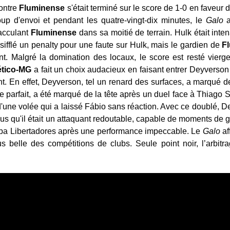
contre
Fluminense
s'était terminé sur le score de 1-0 en faveur d
oup d'envoi et pendant les quatre-vingt-dix minutes, le
Galo
a
 acculant
Fluminense
dans sa moitié de terrain. Hulk était inten
sifflé un penalty pour une faute sur Hulk, mais le gardien de
F
ant. Malgré la domination des locaux, le score est resté vierg
ético-MG
a fait un choix audacieux en faisant entrer Deyverson
t. En effet, Deyverson, tel un renard des surfaces, a marqué deu
e parfait, a été marqué de la tête après un duel face à Thiago S
'une volée qui a laissé Fábio sans réaction. Avec ce doublé, D
ous qu'il était un attaquant redoutable, capable de moments de g
opa Libertadores après une performance impeccable. Le
Galo
af
us belle des compétitions de clubs. Seule point noir, l’arbit