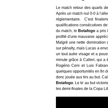
Le match retour des quarts de
Après un match nul 0-0 à l'all
réglementaire.
C'est finale
qualifications consécutives d
du match, le
Botafogo
a pris 
profité d'une mauvaise appréci
Malgré une nette domination d
sur pénalty, mais Lucas a envo
un tout autre visage et a pous
minute grâce à Calleri, qui a 
Rogério Ceni et Luis Fabia
quelques opportunités en fin d
donc jouée aux tirs au but. Cal
Botafogo
. Le tir au but victo
les demi-finales de la Copa Li