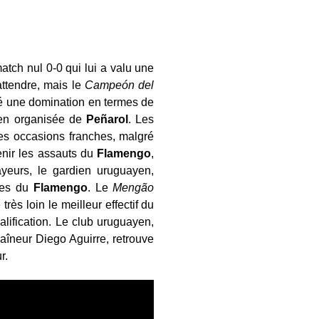
atch nul 0-0 qui lui a valu une
attendre, mais le
Campeón del
é une domination en termes de
ien organisée de
Peñarol
. Les
des occasions franches, malgré
nir les assauts du
Flamengo
,
ayeurs, le gardien uruguayen,
uses du
Flamengo
. Le
Mengão
ès loin le meilleur effectif du
alification. Le club uruguayen,
raîneur Diego Aguirre, retrouve
r.