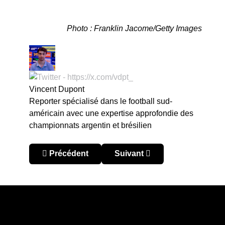
Photo : Franklin Jacome/Getty Images
Vincent Dupont
Reporter spécialisé dans le football sud-
américain avec une expertise approfondie des
championnats argentin et brésilien
Article précédent : Copa Libertadores 2025 : pr
Article suivant : Copa Liber
Précédent
Suivant