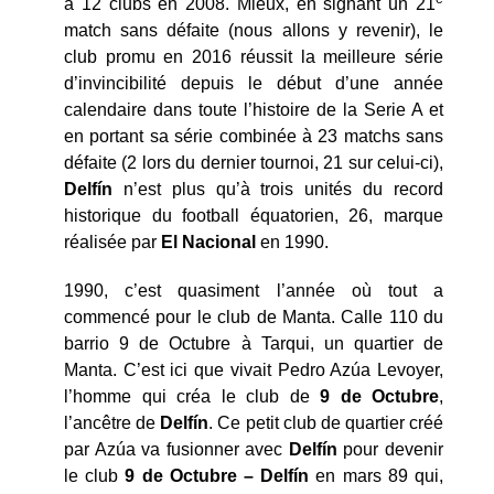
à 12 clubs en 2008. Mieux, en signant un 21
match sans défaite (nous allons y revenir), le
club promu en 2016 réussit la meilleure série
d’invincibilité depuis le début d’une année
calendaire dans toute l’histoire de la Serie A et
en portant sa série combinée à 23 matchs sans
défaite (2 lors du dernier tournoi, 21 sur celui-ci),
Delfín
n’est plus qu’à trois unités du record
historique du football équatorien, 26, marque
réalisée par
El Nacional
en 1990.
1990, c’est quasiment l’année où tout a
commencé pour le club de Manta. Calle 110 du
barrio 9 de Octubre à Tarqui, un quartier de
Manta. C’est ici que vivait Pedro Azúa Levoyer,
l’homme qui créa le club de
9 de Octubre
,
l’ancêtre de
Delfín
. Ce petit club de quartier créé
par Azúa va fusionner avec
Delfín
pour devenir
le club
9 de Octubre – Delfín
en mars 89 qui,