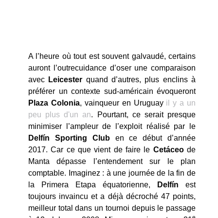
A l’heure où tout est souvent galvaudé, certains
auront l’outrecuidance d’oser une comparaison
avec
Leicester
quand d’autres, plus enclins à
préférer un contexte sud-américain évoqueront
Plaza
Colonia
, vainqueur en Uruguay
il y a un
peu plus d'un an
. Pourtant, ce serait presque
minimiser l’ampleur de l’exploit réalisé par le
Delfín Sporting Club
en ce début d’année
2017. Car ce que vient de faire le
Cetáceo
de
Manta dépasse l’entendement sur le plan
comptable. Imaginez : à une journée de la fin de
la Primera Etapa équatorienne,
Delfín
est
toujours invaincu et a déjà décroché 47 points,
meilleur total dans un tournoi depuis le passage
e