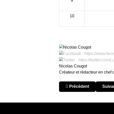
9
10
Nicolas Cougot
Créateur et rédacteur en chef
Article précédent : Parag
Articl
Précédent
Suiva