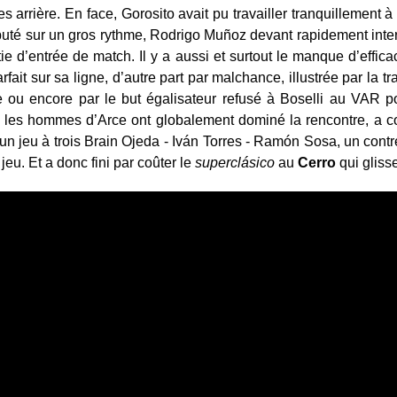
es arrière. En face, Gorosito avait pu travailler tranquillement 
buté sur un gros rythme, Rodrigo Muñoz devant rapidement inte
ie d’entrée de match. Il y a aussi et surtout le manque d’effic
arfait sur sa ligne, d’autre part par malchance, illustrée par la 
e ou encore par le but égalisateur refusé à Boselli au VAR po
e les hommes d’Arce ont globalement dominé la rencontre, a c
: un jeu à trois Brain Ojeda - Iván Torres - Ramón Sosa, un contr
jeu. Et a donc fini par coûter le
superclásico
au
Cerro
qui gliss