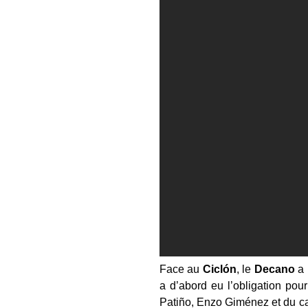
Face au
Cicl
ón
, le
Decano
a 
a d’abord eu l’obligation pou
Patiño, Enzo Giménez et du ca