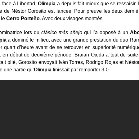
 face à Libertad,
Olimpia
a depuis fait mieux que se ressaisir. 
e de Néstor Gorosito est lancée. Pour preuve les deux dernièr
 le
Cerro Porteño
. Avec deux visages montrés.
ominatrice lors du
clásico más añejo
qui l’a opposé à un
Abo
pia
a dominé le milieu, avec une grande prestation du duo Ram
ier quart d’heure avant de se retrouver en supériorité numériq
t en début de deuxième période, Braian Ojeda a tout de suite c
tait plié, Gorosito envoyait Iván Torres, Rodrigo Rojas et Nés
e une partie qu’
Olimpia
finissait par remporter 3-0.