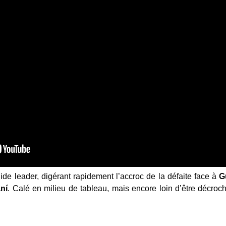
ide leader, digérant rapidement l’accroc de la défaite face à
G
ní
. Calé en milieu de tableau, mais encore loin d’être décroc