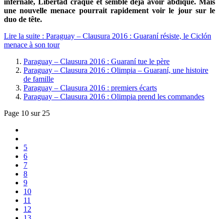
infernale, Libertad craque et semble déjà avoir abdiqué. Mais
une nouvelle menace pourrait rapidement voir le jour sur le
duo de tête.
Lire la suite : Paraguay – Clausura 2016 : Guaraní résiste, le Ciclón
menace à son tour
Paraguay – Clausura 2016 : Guaraní tue le père
Paraguay – Clausura 2016 : Olimpia – Guaraní, une histoire
de famille
Paraguay – Clausura 2016 : premiers écarts
Paraguay – Clausura 2016 : Olimpia prend les commandes
Page 10 sur 25
5
6
7
8
9
10
11
12
13