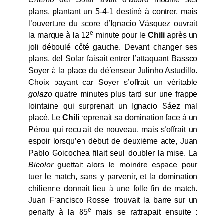
plans, plantant un 5-4-1 destiné à contrer, mais
l’ouverture du score d’Ignacio Vásquez ouvrait
e
la marque à la 12
minute pour le
Chili
après un
joli déboulé côté gauche. Devant changer ses
plans, del Solar faisait entrer l’attaquant Bassco
Soyer à la place du défenseur Julinho Astudillo.
Choix payant car Soyer s’offrait un véritable
golazo
quatre minutes plus tard sur une frappe
lointaine qui surprenait un Ignacio Sáez mal
placé. Le
Chili
reprenait sa domination face à un
Pérou qui reculait de nouveau, mais s’offrait un
espoir lorsqu’en début de deuxième acte, Juan
Pablo Goicochea filait seul doubler la mise. La
Bicolor
guettait alors le moindre espace pour
tuer le match, sans y parvenir, et la domination
chilienne donnait lieu à une folle fin de match.
Juan Francisco Rossel trouvait la barre sur un
e
penalty à la 85
mais se rattrapait ensuite :