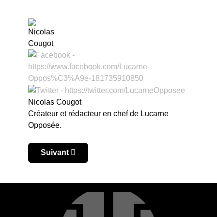
Nicolas Cougot
Créateur et rédacteur en chef de Lucarne
Opposée.
Article suivant : Sudamericano U20 2025 : festiva
Suivant