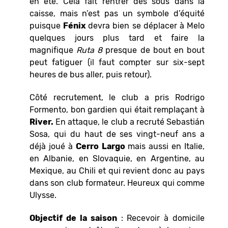
en été. Cela fait rentrer des sous dans la
caisse, mais n’est pas un symbole d’équité
puisque
Fénix
devra bien se déplacer à Melo
quelques jours plus tard et faire la
magnifique
Ruta 8
presque de bout en bout
peut fatiguer (il faut compter sur six-sept
heures de bus aller, puis retour).
Côté recrutement, le club a pris Rodrigo
Formento, bon gardien qui était remplaçant à
River.
En attaque, le club a recruté Sebastián
Sosa, qui du haut de ses vingt-neuf ans a
déjà joué à
Cerro Largo
mais aussi en Italie,
en Albanie, en Slovaquie, en Argentine, au
Mexique, au Chili et qui revient donc au pays
dans son club formateur. Heureux qui comme
Ulysse.
Objectif de la saison
:
Recevoir à domicile