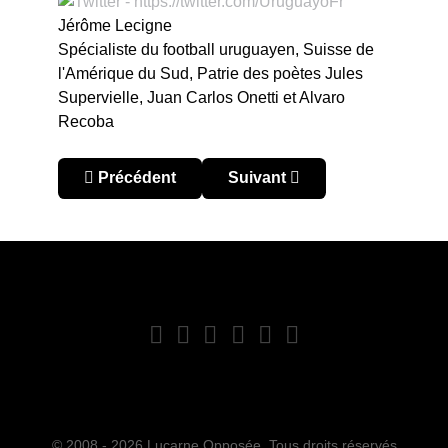
Jérôme Lecigne
Spécialiste du football uruguayen, Suisse de
l'Amérique du Sud, Patrie des poètes Jules
Supervielle, Juan Carlos Onetti et Alvaro
Recoba
Article précédent : Uruguay – Apertura 2024 : sa
Article suivant : Uruguay – A
Précédent
Suivant
© 2008 - 2026 Lucarne Opposée. Tous droits réservés