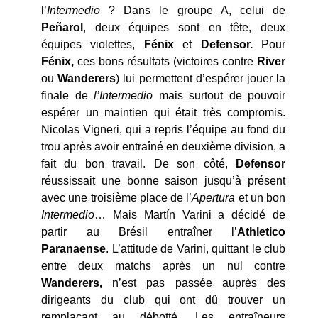
l’
Intermedio
? Dans le groupe A, celui de
Peñarol
, deux équipes sont en tête, deux
équipes violettes,
Fénix
et
Defensor.
Pour
Fénix,
ces bons résultats (victoires contre
River
ou
Wanderers
) lui permettent d’espérer jouer la
finale de
l’Intermedio
mais surtout de pouvoir
espérer un maintien qui était très compromis.
Nicolas Vigneri, qui a repris l’équipe au fond du
trou après avoir entraîné en deuxième division, a
fait du bon travail. De son côté,
Defensor
réussissait une bonne saison jusqu’à présent
avec une troisième place de l’
Apertura
et un bon
Intermedio
… Mais Martín Varini a décidé de
partir au Brésil entraîner l’
Athletico
Paranaense
. L’attitude de Varini, quittant le club
entre deux matchs après un nul contre
Wanderers,
n’est pas passée auprès des
dirigeants du club qui ont dû trouver un
remplaçant au débotté.
Les entraîneurs