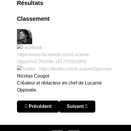
Résultats
Classement
Nicolas Cougot
Créateur et rédacteur en chef de Lucarne
Opposée.
Article précédent : Venezuela - Torneo de Adecu
Article suivant : Venezuela 
Précédent
Suivant