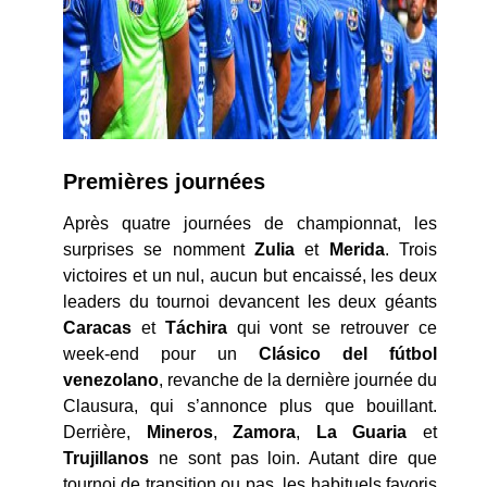
Premières journées
Après quatre journées de championnat, les
surprises se nomment
Zulia
et
Merida
. Trois
victoires et un nul, aucun but encaissé, les deux
leaders du tournoi devancent les deux géants
Caracas
et
Táchira
qui vont se retrouver ce
week-end pour un
Clásico del fútbol
venezolano
, revanche de la dernière journée du
Clausura, qui s’annonce plus que bouillant.
Derrière,
Mineros
,
Zamora
,
La
Guaria
et
Trujillanos
ne sont pas loin. Autant dire que
tournoi de transition ou pas, les habituels favoris