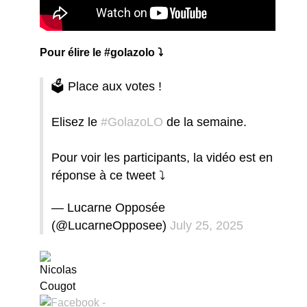
Pour élire le #golazolo ⤵️
🗳️ Place aux votes !
Elisez le
#GolazoLO
de la semaine.
Pour voir les participants, la vidéo est en
réponse à ce tweet ⤵️
— Lucarne Opposée
(@LucarneOpposee)
July 25, 2025