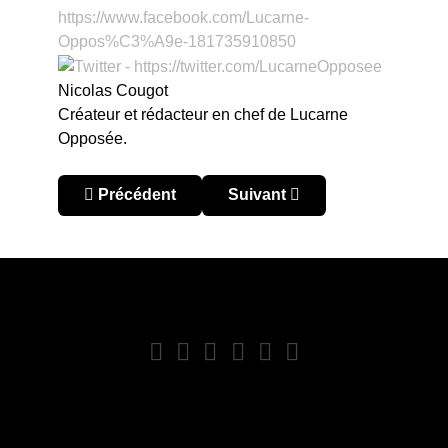
Nicolas Cougot
Créateur et rédacteur en chef de Lucarne
Opposée.
Article précédent : Ronaldo, Mbappé, Kane : co
Article suivant : Besoin d’inf
Précédent
Suivant