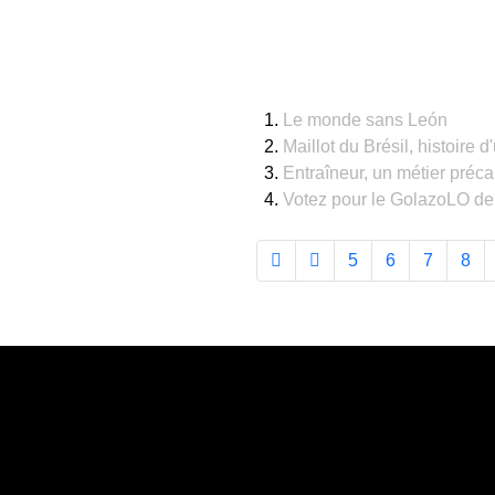
Le monde sans León
Maillot du Brésil, histoire 
Entraîneur, un métier préca
Votez pour le GolazoLO de
5
6
7
8