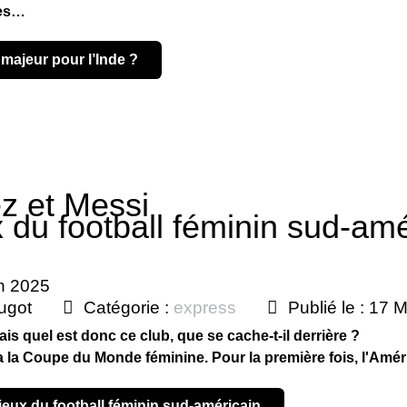
tes…
t majeur pour l’Inde ?
z et Messi
x du football féminin sud-amé
in 2025
ugot
Catégorie :
express
Publié le : 17 
s quel est donc ce club, que se cache-t-il derrière ?
a la Coupe du Monde féminine. Pour la première fois, l'Améri
s lieux du football féminin sud-américain