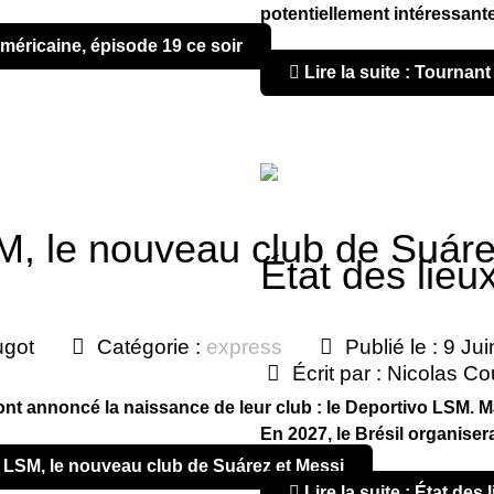
potentiellement intéressan
américaine, épisode 19 ce soir
Lire la suite : Tournan
M, le nouveau club de Suáre
État des lieu
ugot
Catégorie :
express
Publié le : 9 Ju
Écrit par :
Nicolas Co
ont annoncé la naissance de leur club : le Deportivo LSM. Mai
En 2027, le Brésil organiser
vo LSM, le nouveau club de Suárez et Messi
Lire la suite : État de