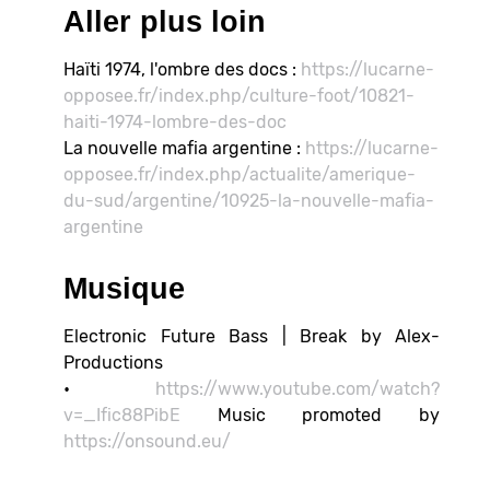
Aller plus loin
Haïti 1974, l'ombre des docs :
https://lucarne-
opposee.fr/index.php/culture-foot/10821-
haiti-1974-lombre-des-doc
La nouvelle mafia argentine :
https://lucarne-
opposee.fr/index.php/actualite/amerique-
du-sud/argentine/10925-la-nouvelle-mafia-
argentine
Musique
Electronic Future Bass | Break by Alex-
Productions
•
https://www.youtube.com/watch?
v=_Ific88PibE
Music promoted by
https://onsound.eu/