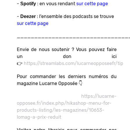
-
: en vous rendant
sur cette page
Spotify
-
: l'ensemble des podcasts se trouve
Deezer
sur cette page
________________________________
Envie de nous soutenir ? Vous pouvez faire
un don ici
👉
https://streamlabs.com/lucarneopposeefr/tip
Pour commander les derniers numéros du
magazine Lucarne Opposée 👇
https://lucarne-
opposee.fr/index.php/hikashop-menu-for-
products-listing/les-magazines/10653-
lomag-a-prix-reduit