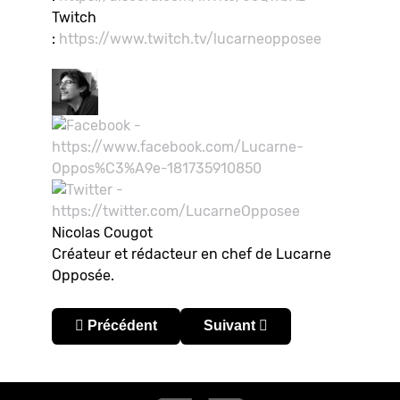
Twitch
:
https://www.twitch.tv/lucarneopposee
Nicolas Cougot
Créateur et rédacteur en chef de Lucarne
Opposée.
Article précédent : [Temps Additionnel S04E02] C
Article suivant : [Temps Addi
Précédent
Suivant