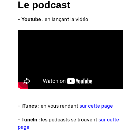
Le podcast
-
: en lançant la vidéo
Youtube
-
: en vous rendant
sur cette page
iTunes
-
: les podcasts se trouvent
sur cette
TuneIn
page