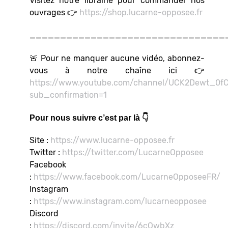
Visitez notre librairie pour commander nos
ouvrages 👉
https://shop.lucarne-opposee.fr
________________________________
🚨 Pour ne manquer aucune vidéo, abonnez-
vous à notre chaîne ici 👉
https://www.youtube.com/channel/UCK2Dewt_0
sub_confirmation=1
Pour nous suivre c’est par là 👇
Site :
https://www.lucarne-opposee.fr
Twitter :
https://twitter.com/LucarneOpposee
Facebook
:
https://www.facebook.com/LucarneOpposeeFR/
Instagram
:
https://www.instagram.com/lucarneopposee
Discord
:
https://discord.com/invite/6cQwbXz