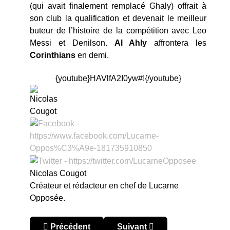
(qui avait finalement remplacé Ghaly) offrait à
son club la qualification et devenait le meilleur
buteur de l’histoire de la compétition avec Leo
Messi et Denilson.
Al Ahly
affrontera les
Corinthians
en demi.
{youtube}HAVlfA2I0yw#!{/youtube}
Nicolas Cougot
Créateur et rédacteur en chef de Lucarne
Opposée.
Article précédent : Coupe du Monde des clubs 
Article suivant : Coupe du M
Précédent
Suivant