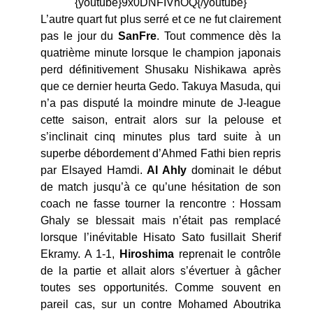
{youtube}9x0DNFIVhOQ{/youtube}
L’autre quart fut plus serré et ce ne fut clairement
pas le jour du
SanFre
. Tout commence dès la
quatrième minute lorsque le champion japonais
perd définitivement Shusaku Nishikawa après
que ce dernier heurta Gedo. Takuya Masuda, qui
n’a pas disputé la moindre minute de J-league
cette saison, entrait alors sur la pelouse et
s’inclinait cinq minutes plus tard suite à un
superbe débordement d’Ahmed Fathi bien repris
par Elsayed Hamdi.
Al Ahly
dominait le début
de match jusqu’à ce qu’une hésitation de son
coach ne fasse tourner la rencontre : Hossam
Ghaly se blessait mais n’était pas remplacé
lorsque l’inévitable Hisato Sato fusillait Sherif
Ekramy. A 1-1,
Hiroshima
reprenait le contrôle
de la partie et allait alors s’évertuer à gâcher
toutes ses opportunités. Comme souvent en
pareil cas, sur un contre Mohamed Aboutrika